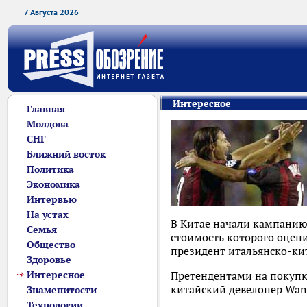
7 Августа 2026
Интересное
Главная
Молдова
СНГ
Ближний восток
Политика
Экономика
Интервью
На устах
В Китае начали кампанию 
Семья
стоимость которого оцени
Общество
президент итальянско-ки
Здоровье
Интересное
Претендентами на покупк
китайский девелопер Wan
Знаменитости
Технологии