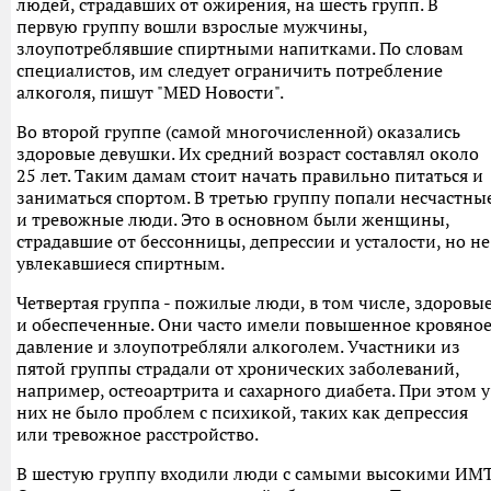
людей, страдавших от ожирения, на шесть групп. В
первую группу вошли взрослые мужчины,
злоупотреблявшие спиртными напитками. По словам
специалистов, им следует ограничить потребление
алкоголя, пишут "MED Новости".
Во второй группе (самой многочисленной) оказались
здоровые девушки. Их средний возраст составлял около
25 лет. Таким дамам стоит начать правильно питаться и
заниматься спортом. В третью группу попали несчастны
и тревожные люди. Это в основном были женщины,
страдавшие от бессонницы, депрессии и усталости, но не
увлекавшиеся спиртным.
Четвертая группа - пожилые люди, в том числе, здоровы
и обеспеченные. Они часто имели повышенное кровяно
давление и злоупотребляли алкоголем. Участники из
пятой группы страдали от хронических заболеваний,
например, остеоартрита и сахарного диабета. При этом у
них не было проблем с психикой, таких как депрессия
или тревожное расстройство.
В шестую группу входили люди с самыми высокими ИМТ