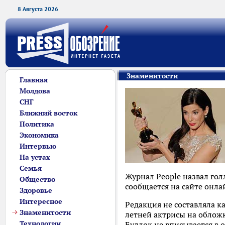
8 Августа 2026
Знаменитости
Главная
Молдова
СНГ
Ближний восток
Политика
Экономика
Интервью
На устах
Семья
Журнал People назвал гол
Общество
сообщается на сайте онла
Здоровье
Интересное
Редакция не составляла к
Знаменитости
летней актрисы на обложк
Технологии
Буллок не вписывается в 