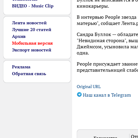
кинокарьеры.
ВИДЕО - Music Clip
В интервью People звезда
Лента новостей
матерью", собщает Лента.р
Лучшие 20 статей
Сандра Буллок — обладате
Архив
"Невидимая сторона", выш
Мобильная версия
Джеймсом, усыновила маль
Экспорт новостей
одна.
People присуждает звани
Реклама
представительницей слаб
Обратная связь
Original URL
Наш канал в Telegram
Отп