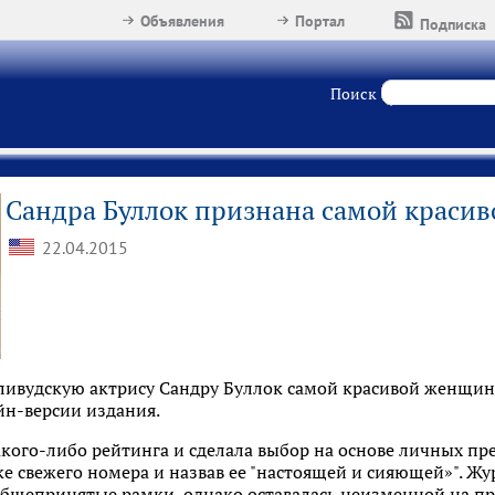
Объявления
Портал
Подписка
Поиск
Сандра Буллок признана самой краси
22.04.2015
ливудскую актрису Сандру Буллок самой красивой женщино
йн-версии издания.
акого-либо рейтинга и сделала выбор на основе личных пр
е свежего номера и назвав ее "настоящей и сияющей»". Жу
общепринятые рамки, однако оставалась неизменной на пр