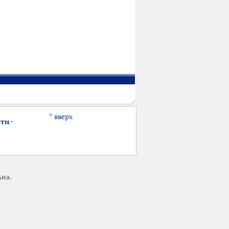
вверх
сти
·
ьна.