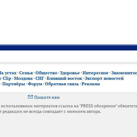
На устах
·
Семья
·
Общество
·
Здоровье
·
Интересное
·
Знаменито
 Clip
·
Молдова
·
СНГ
·
Ближний восток
·
Экспорт новостей
·
Партнёры
·
Форум
·
Обратная связь
·
Реклама
Пишите нам
использовании материалов ссылка на "PRESS обозрение" обязател
 редакции не всегда совпадает с мнением автора.