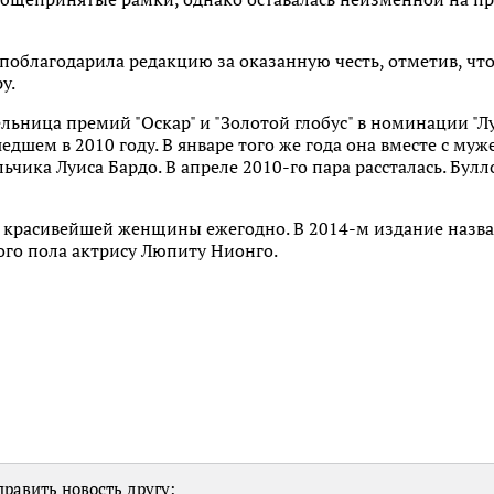
 поблагодарила редакцию за оказанную честь, отметив, что
у.
льница премий "Оскар" и "Золотой глобус" в номинации "Л
едшем в 2010 году. В январе того же года она вместе с му
чика Луиса Бардо. В апреле 2010-го пара рассталась. Булл
е красивейшей женщины ежегодно. В 2014-м издание назв
ого пола актрису Люпиту Нионго.
равить новость другу: