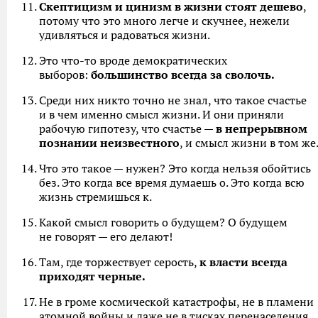
Скептицизм и цинизм в жизни стоят дешево
,
потому что это много легче и скучнее, нежели
удивляться и радоваться жизни.
Это что-то вроде демократических
выборов:
большинство всегда за сволочь.
Среди них никто точно не знал, что такое счастье
и в чем именно смысл жизни. И они приняли
рабочую гипотезу, что счастье —
в непрерывном
познании неизвестного
, и смысл жизни в том же
Что это такое — нужен? Это когда нельзя обойтись
без. Это когда все время думаешь о. Это когда всю
жизнь стремишься к.
Какой смысл говорить о будущем? О будущем
не говорят — его делают!
Там, где торжествует серость,
к власти всегда
приходят черные.
Не в громе космической катастрофы, не в пламени
атомной войны и даже не в тисках перенаселения,