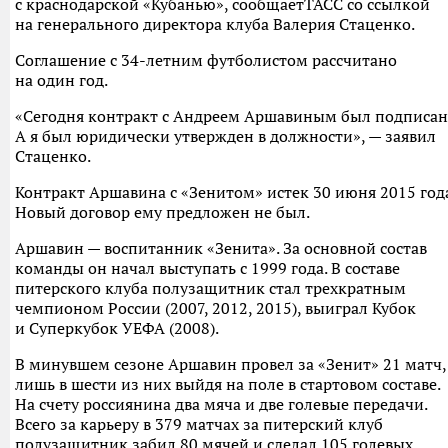
с краснодарской «Кубанью», сообщаетТАСС со ссылкой
на генерального директора клуба Валерия Стаценко.
Соглашение с 34-летним футболистом рассчитано
на один год.
«Сегодня контракт с Андреем Аршавиным был подписан
А я был юридически утвержден в должности», — заявил
Стаценко.
Контракт Аршавина с «Зенитом» истек 30 июня 2015 года
Новый договор ему предложен не был.
Аршавин — воспитанник «Зенита». За основной состав
команды он начал выступать с 1999 года. В составе
питерского клуба полузащитник стал трехкратным
чемпионом России (2007, 2012, 2015), выиграл Кубок
и Суперкубок УЕФА (2008).
В минувшем сезоне Аршавин провел за «Зенит» 21 матч,
лишь в шести из них выйдя на поле в стартовом составе.
На счету россиянина два мяча и две голевые передачи.
Всего за карьеру в 379 матчах за питерский клуб
полузащитник забил 80 мячей и сделал 105 голевых