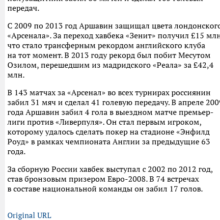
передач.
С 2009 по 2013 год Аршавин защищал цвета лондонског
«Арсенала». За переход хавбека «Зенит» получил £15 млн
что стало трансферным рекордом английского клуба
на тот момент. В 2013 году рекорд был побит Месутом
Озилом, перешедшим из мадридского «Реала» за £42,4
млн.
В 143 матчах за «Арсенал» во всех турнирах россиянин
забил 31 мяч и сделал 41 голевую передачу. В апреле 200
года Аршавин забил 4 гола в выездном матче премьер-
лиги против «Ливерпуля». Он стал первым игроком,
которому удалось сделать покер на стадионе «Энфилд
Роуд» в рамках чемпионата Англии за предыдущие 63
года.
За сборную России хавбек выступал с 2002 по 2012 год,
став бронзовым призером Евро-2008. В 74 встречах
в составе национальной команды он забил 17 голов.
Original URL