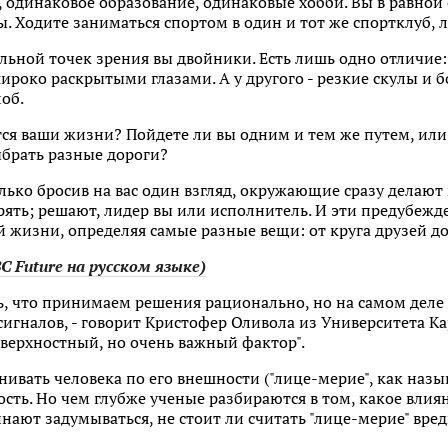
 одинаковое образование, одинаковые хобби. Вы в равной
 Ходите заниматься спортом в один и тот же спортклуб, л
льной точек зрения вы двойники. Есть лишь одно отличие:
широко раскрытыми глазами. А у другого - резкие скулы и 
лоб.
тся ваши жизни? Пойдете ли вы одним и тем же путем, ил
ыбрать разные дороги?
лько бросив на вас один взгляд, окружающие сразу делают
рять; решают, лидер вы или исполнитель. И эти предубежд
жизни, определяя самые разные вещи: от круга друзей до 
 Future на русском языке)
, что принимаем решения рационально, но на самом деле
игналов, - говорит Кристофер Оливола из Университета Ка
верхностный, но очень важный фактор".
нивать человека по его внешности ("лице-мерие", как назы
сть. Но чем глубже ученые разбираются в том, какое влия
нают задумываться, не стоит ли считать "лице-мерие" вр