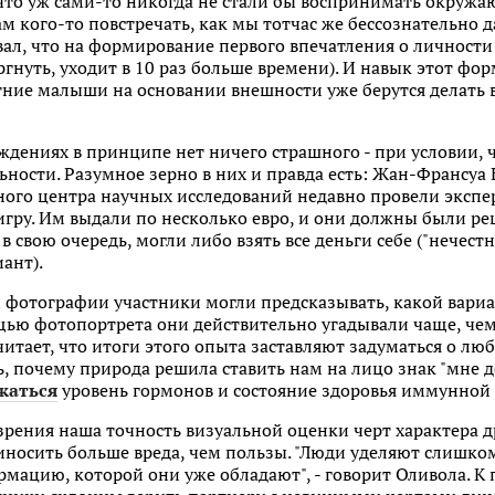
что уж сами-то никогда не стали бы воспринимать окружа
ам кого-то повстречать, как мы тотчас же бессознательно д
ал, что на формирование первого впечатления о личности
ргнуть, уходит в 10 раз больше времени). И навык этот фо
тние малыши на основании внешности уже берутся делать вы
ждениях в принципе нет ничего страшного - при условии, 
ьности. Разумное зерно в них и правда есть: Жан-Франсуа
ого центра научных исследований недавно провели экспе
гру. Им выдали по несколько евро, и они должны были реш
 в свою очередь, могли либо взять все деньги себе ("нечес
ант).
 фотографии участники могли предсказывать, какой вариа
щью фотопортрета они действительно угадывали чаще, чем
читает, что итоги этого опыта заставляют задуматься о л
, почему природа решила ставить нам на лицо знак "мне до
жаться
уровень гормонов и состояние здоровья иммунной
зрения наша точность визуальной оценки черт характера д
иносить больше вреда, чем пользы. "Люди уделяют слишк
мацию, которой они уже обладают", - говорит Оливола. К п