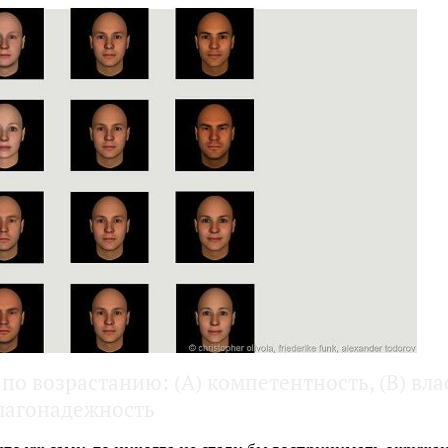
по возрастанию: (A) компетентность, (B) влас
благонадежность