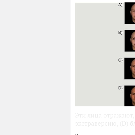
Эти лица отражают, 
экстраверсию, (D) 