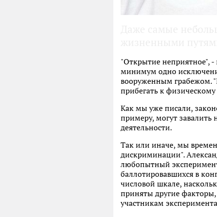
Даже самые неболь
жизненными путям
"Открытие неприятное", -
минимум одно исключени
вооруженным грабежом. "Е
прибегать к физическому 
Как мы уже писали, зак
примеру, могут завалить 
деятельности.
Так или иначе, мы време
дискриминации". Александ
любопытный эксперимент:
баллотировавшихся в конгр
числовой шкале, насколь
приняты другие факторы, 
участникам эксперимента 