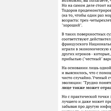
Возможно, вы полагаете, 
Но на самом деле стоит н
Тодоров продемонстриров
(на то, чтобы один раз мо
возраста: трех-четырехле
"хороший".
В таких поверхностных су
соответствуют действител
французского Национальн
играли в экономическую и
других игроков - которые,
прибылью ("честный" вари
На основании лишь одной
и выяснилось, что с помо
чисто случайно. Ученый с
эволюции: "Трудно понять
лице также может отра
Но с практической точки 
лучшего и даже может пр
забывая про другую инфор