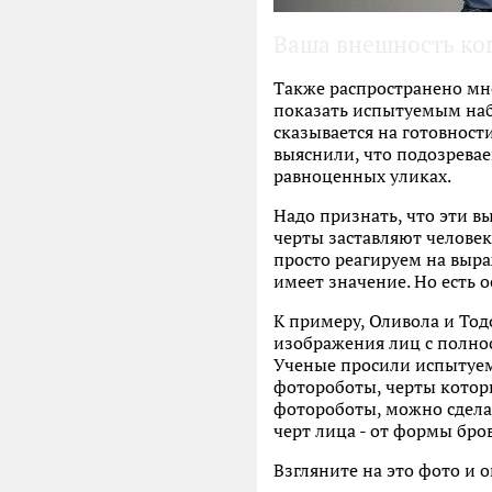
Ваша внешность ког
Также распространено мне
показать испытуемым набо
сказывается на готовност
выяснили, что подозрева
равноценных уликах.
Надо признать, что эти в
черты заставляют челове
просто реагируем на выра
имеет значение. Но есть 
К примеру, Оливола и То
изображения лиц с полно
Ученые просили испытуем
фотороботы, черты которы
фотороботы, можно сдела
черт лица - от формы бро
Взгляните на это фото и 