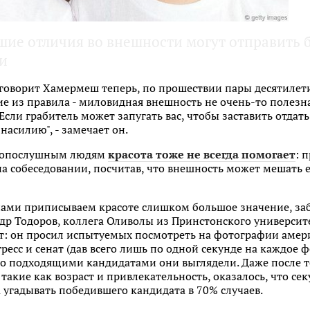
шие отличия во внешности могут отправить
и
 говорит Хамермеш теперь, по прошествии пары десятилети
е из правила - миловидная внешность не очень-то поле
сли грабитель может запугать вас, чтобы заставить отдать
насилию", - замечает он.
онопослушным людям
красота тоже не всегда помогает
: 
на собеседовании, посчитав, что внешность может мешать
нами приписываем красоте слишком большое значение, заб
р Тодоров, коллега Оливолы из Принстонского университет
 он просил испытуемых посмотреть на фотографии амер
есс и сенат (дав всего лишь по одной секунде на каждое ф
ко подходящими кандидатами они выглядели. Даже после т
такие как возраст и привлекательность, оказалось, что 
угадывать победившего кандидата в 70% случаев.