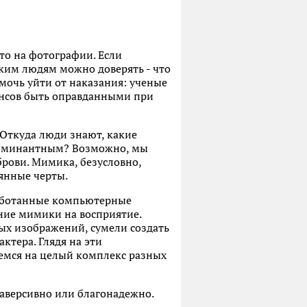
кто на фотографии. Если
аким людям можно доверять - что
омочь уйти от наказания: ученые
ансов быть оправданными при
 Откуда люди знают, какие
 доминантным? Возможно, мы
рови. Мимика, безусловно,
оянные черты.
работанные компьютерные
ие мимики на восприятие.
ых изображений, сумели создать
ктера. Глядя на эти
емся на целый комплекс разных
раверсивно или благонадежно.