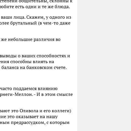
 степени общительны, склонны к
юбите есть одни и те же блюда.
 ваши лица. Скажем, у одного из
более брутальный (в чем-то даже
и же небольшие различия во
 выводы о ваших способностях и
ения способны влиять на
баланса на банковском счете.
 часто поддаемся влиянию
рнеги-Меллон. - И в этом смысле
вают это Оливола и его коллеги)
ние это оказывает на нашу
едным предрассудком, с которым