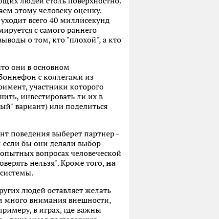
ющих людей столь поверхностно.
аем этому человеку оценку.
 уходит всего 40 миллисекунд
рмируется с самого раннего
воды о том, кто "плохой", а кто
что они в основном
 Боннефон с коллегами из
римент, участники которого
ить, инвестировать ли их в
тный" вариант) или поделиться
нт поведения выберет партнер -
 если бы они делали выбор
юбопытных вопросах человеческой
верять нельзя". Кроме того,
на
 системы.
ругих людей оставляет желать
ом много внимания внешности,
римеру, в играх, где важны