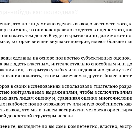
да-нибудь вас подводила?
ние, что по лицу можно сделать вывод о честности того, 
р снимков, то они как правило сходятся в оценке того, к
и одолжить тем денег. В суде открытое лицо даже может п
емые, которые внешне внушают доверие, имеют больше ш
ыводы сделаны на основе полностью субъективных оценок.
ка выглядеть властным, интеллектуально способным или
жения лиц - открытую улыбку или недовольно сдвинутые б
основания полагать, что мы замечаем и другие, более пост
доров в своих исследованиях использовали тщательно раз
стью нейтральными выражениями, чтобы исключить влиян
ых дать лицам оценку и, сравнивая оценки многочисленн
х наиболее полно отражают ту или иную особенность хара
ть вывод, что мы в нашем восприятии человека ориентиру
вей до костной структуры черепа.
оцените, выглядите ли вы сами компетентно, властно, экст