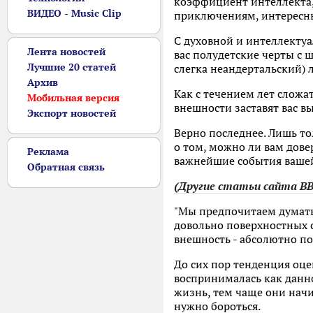
коэффициент интеллекта,
ВИДЕО - Music Clip
приключениям, интересны.
С духовной и интеллектуа
Лента новостей
вас полудетские черты с 
Лучшие 20 статей
слегка неандертальский) 
Архив
Как с течением лет сложа
Мобильная версия
внешности заставят вас в
Экспорт новостей
Верно последнее. Лишь то
о том, можно ли вам дове
Реклама
важнейшие события вашей 
Обратная связь
(Другие статьи сайта BBC
"Мы предпочитаем думать
довольно поверхностных с
внешность - абсолютно по
До сих пор тенденция оце
воспринималась как данно
жизнь, тем чаще они начи
нужно бороться.