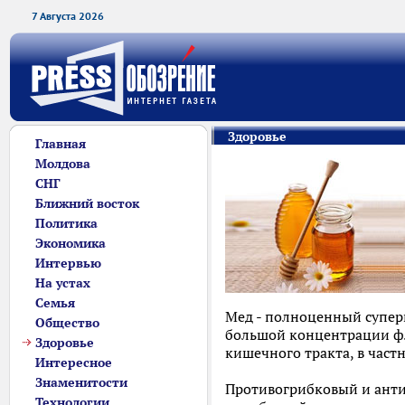
7 Августа 2026
Здоровье
Главная
Молдова
СНГ
Ближний восток
Политика
Экономика
Интервью
На устах
Семья
Мед - полноценный суперп
Общество
большой концентрации фл
Здоровье
кишечного тракта, в част
Интересное
Знаменитости
Противогрибковый и антиб
Технологии