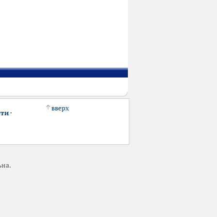
вверх
сти
·
ьна.