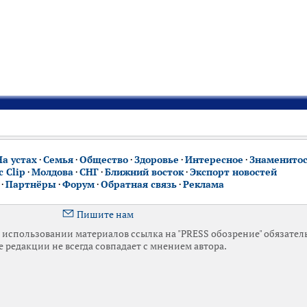
На устах
·
Семья
·
Общество
·
Здоровье
·
Интересное
·
Знаменито
 Clip
·
Молдова
·
СНГ
·
Ближний восток
·
Экспорт новостей
·
Партнёры
·
Форум
·
Обратная связь
·
Реклама
Пишите нам
использовании материалов ссылка на "PRESS обозрение" обязател
 редакции не всегда совпадает с мнением автора.