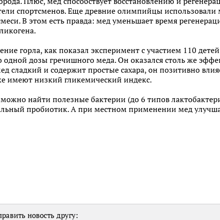
рода. Плюс, мед способствует восстановлению и регенерац
тели спортсменов. Еще древние олимпийцы использовали 
смеси. В этом есть правда: мед уменьшает время регенерац
гликогена.
ние горла, как показал эксперимент с участием 110 дете
о одной дозы гречишного меда. Он оказался столь же эффек
ед сладкий и содержит простые сахара, он позитивно влияе
е имеют низкий гликемический индекс.
 можно найти полезные бактерии (до 6 типов лактобактер
еальный пробиотик. А при местном применении мед улучша
равить новость другу: