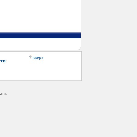
вверх
сти
·
ьна.