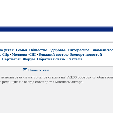
На устах
·
Семья
·
Общество
·
Здоровье
·
Интересное
·
Знаменито
 Clip
·
Молдова
·
СНГ
·
Ближний восток
·
Экспорт новостей
·
Партнёры
·
Форум
·
Обратная связь
·
Реклама
Пишите нам
использовании материалов ссылка на "PRESS обозрение" обязател
 редакции не всегда совпадает с мнением автора.