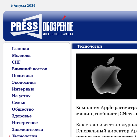
6 Августа 2026
Технологии
Главная
Молдова
СНГ
Ближний восток
Политика
Экономика
Интервью
На устах
Семья
Компания Apple рассматр
Общество
машин, сообщает JCNews.r
Здоровье
Интересное
Как стало известно журна
Знаменитости
Генеральный директор App
Технологии
процессом производства i