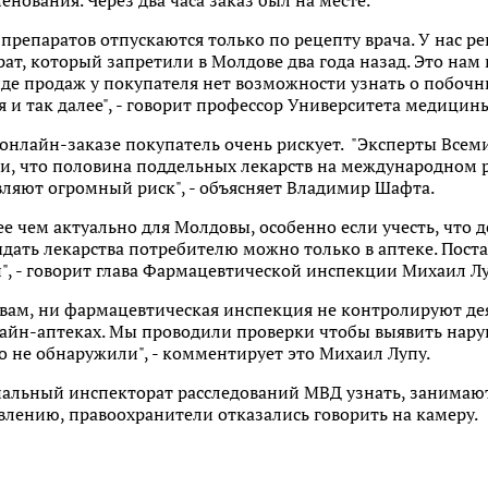
нования. Через два часа заказ был на месте.
препаратов отпускаются только по рецепту врача. У нас ре
ат, который запретили в Молдове два года назад. Это нам 
иде продаж у покупателя нет возможности узнать о побочн
я и так далее", - говорит профессор Университета медиц
 онлайн-заказе покупатель очень рискует. "Эксперты Все
и, что половина поддельных лекарств на международном р
вляют огромный риск", - объясняет Владимир Шафта.
 чем актуально для Молдовы, особенно если учесть, что д
ыдать лекарства потребителю можно только в аптеке. Пост
, - говорит глава Фармацевтической инспекции Михаил Лу
твам, ни фармацевтическая инспекция не контролируют дея
лайн-аптеках. Мы проводили проверки чтобы выявить нару
го не обнаружили", - комментирует это Михаил Лупу.
альный инспекторат расследований МВД узнать, занимают
лению, правоохранители отказались говорить на камеру.