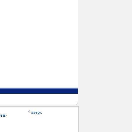
вверх
сти
·