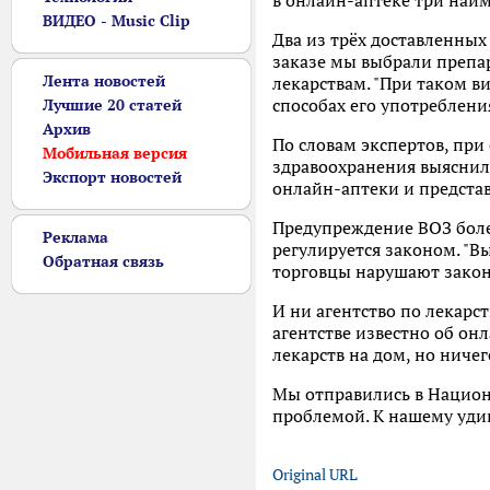
в онлайн-аптеке три наиме
ВИДЕО - Music Clip
Два из трёх доставленных 
заказе мы выбрали препар
Лента новостей
лекарствам. "При таком в
способах его употреблени
Лучшие 20 статей
Архив
По словам экспертов, при
Мобильная версия
здравоохранения выяснил
Экспорт новостей
онлайн-аптеки и предста
Предупреждение ВОЗ более
Реклама
регулируется законом. "В
Обратная связь
торговцы нарушают закон"
И ни агентство по лекарс
агентстве известно об он
лекарств на дом, но ниче
Мы отправились в Национ
проблемой. К нашему удив
Original URL