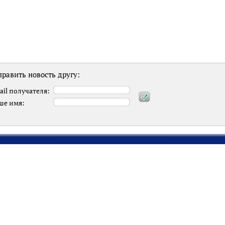
равить новость другу:
ail получателя:
ше имя: