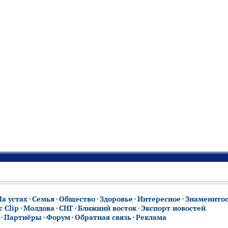
На устах
·
Семья
·
Общество
·
Здоровье
·
Интересное
·
Знаменито
 Clip
·
Молдова
·
СНГ
·
Ближний восток
·
Экспорт новостей
·
Партнёры
·
Форум
·
Обратная связь
·
Реклама