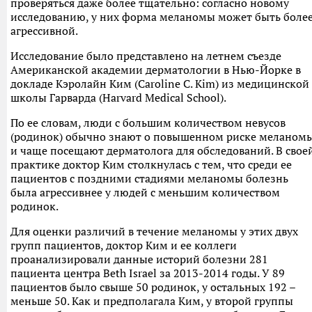
проверяться даже более тщательно: согласно новому
исследованию, у них форма меланомы может быть боле
агрессивной.
Исследование было представлено на летнем съезде
Американской академии дерматологии в Нью-Йорке в
докладе Кэролайн Ким (Caroline C. Kim) из медицинской
школы Гарварда (Harvard Medical School).
По ее словам, люди с большим количеством невусов
(родинок) обычно знают о повышенном риске меланом
и чаще посещают дерматолога для обследований. В свое
практике доктор Ким столкнулась с тем, что среди ее
пациентов с поздними стадиями меланомы болезнь
была агрессивнее у людей с меньшим количеством
родинок.
Для оценки различий в течение меланомы у этих двух
групп пациентов, доктор Ким и ее коллеги
проанализировали данные историй болезни 281
пациента центра Beth Israel за 2013-2014 годы. У 89
пациентов было свыше 50 родинок, у остальных 192 –
меньше 50. Как и предполагала Ким, у второй группы