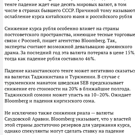
тенге падение ждет еще десять мировых валют, в том
числе в странах бывшего СССР. Причиной тому называю
ослабление курса китайского юаня и российского рубля
Снижение курса рубля особенно влияет на страны
постсоветского пространства, имеющие тесные торговы
связи с Россией, пишет агентство Bloomberg. Так,
эксперты считают возможной девальвацию армянского
драма. За последний год эта валюта потеряла в цене 15%
тогда как падение рубля составило 46%.
Падение казахстанского тенге может негативно сказатьс
на валютах Таджикистана и Туркмении. В случае с
туркменским манатом шведская SEB предсказывает
снижение его стоимости на 20% в ближайшие полгода.
Таджикский сомони может упасть на 10–20%. Ожидает
Bloomberg и падения киргизского сома.
Не исключено также снижения риала — валюты
Саудовской Аравии. Bloomberg указывает, что у властей
этой страны достаточно резервов для удержания курса,
однако спекулянты могут сделать ставку на падение