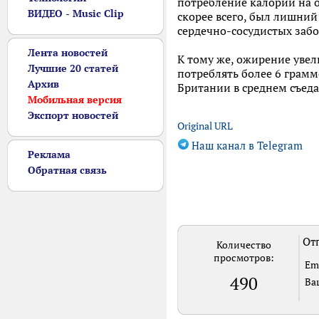
потребление калорий на о
ВИДЕО - Music Clip
скорее всего, был лишний
сердечно-сосудистых забо
Лента новостей
К тому же, ожирение увел
Лучшие 20 статей
потреблять более 6 грамм
Архив
Британии в среднем съеда
Мобильная версия
Экспорт новостей
Original URL
Наш канал в Telegram
Реклама
Обратная связь
Отп
Количество
просмотров:
Em
490
Ва