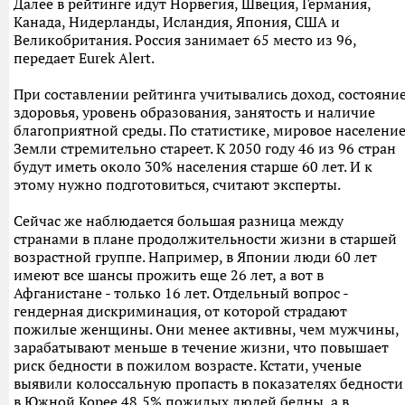
Далее в рейтинге идут Норвегия, Швеция, Германия,
Канада, Нидерланды, Исландия, Япония, США и
Великобритания. Россия занимает 65 место из 96,
передает Eurek Alert.
При составлении рейтинга учитывались доход, состояни
здоровья, уровень образования, занятость и наличие
благоприятной среды. По статистике, мировое населени
Земли стремительно стареет. К 2050 году 46 из 96 стран
будут иметь около 30% населения старше 60 лет. И к
этому нужно подготовиться, считают эксперты.
Сейчас же наблюдается большая разница между
странами в плане продолжительности жизни в старшей
возрастной группе. Например, в Японии люди 60 лет
имеют все шансы прожить еще 26 лет, а вот в
Афганистане - только 16 лет. Отдельный вопрос -
гендерная дискриминация, от которой страдают
пожилые женщины. Они менее активны, чем мужчины,
зарабатывают меньше в течение жизни, что повышает
риск бедности в пожилом возрасте. Кстати, ученые
выявили колоссальную пропасть в показателях бедности
в Южной Корее 48,5% пожилых людей бедны, а в