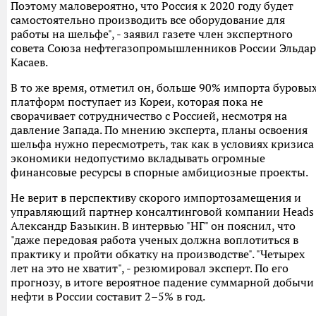
Поэтому маловероятно, что Россия к 2020 году будет
самостоятельно производить все оборудование для
работы на шельфе", - заявил газете член экспертного
совета Союза нефтегазопромышленников России Эльдар
Касаев.
В то же время, отметил он, больше 90% импорта буровы
платформ поступает из Кореи, которая пока не
сворачивает сотрудничество с Россией, несмотря на
давление Запада. По мнению эксперта, планы освоения
шельфа нужно пересмотреть, так как в условиях кризиса
экономики недопустимо вкладывать огромные
финансовые ресурсы в спорные амбициозные проекты.
Не верит в перспективу скорого импортозамещения и
управляющий партнер консалтинговой компании Heads
Александр Базыкин. В интервью "НГ" он пояснил, что
"даже передовая работа ученых должна воплотиться в
практику и пройти обкатку на производстве". "Четырех
лет на это не хватит", - резюмировал эксперт. По его
прогнозу, в итоге вероятное падение суммарной добычи
нефти в России составит 2–5% в год.