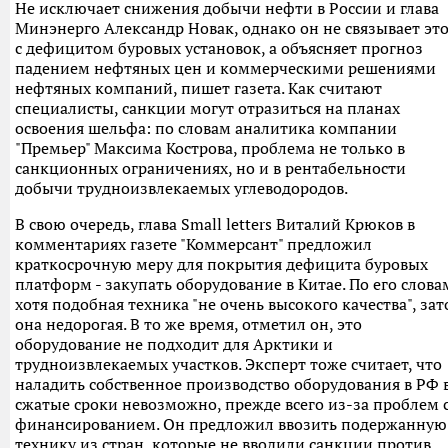
Не исключает снижения добычи нефти в России и глава
Минэнерго Александр Новак, однако он не связывает эт
с дефицитом буровых установок, а объясняет прогноз
падением нефтяных цен и коммерческими решениями
нефтяных компаний, пишет газета. Как считают
специалисты, санкции могут отразиться на планах
освоения шельфа: по словам аналитика компании
"Премьер" Максима Кострова, проблема не только в
санкционных ограничениях, но и в рентабельности
добычи трудноизвлекаемых углеводородов.
В свою очередь, глава Small letters Виталий Крюков в
комментариях газете "Коммерсант" предложил
краткосрочную меру для покрытия дефицита буровых
платформ - закупать оборудование в Китае. По его слова
хотя подобная техника "не очень высокого качества", зат
она недорогая. В то же время, отметил он, это
оборудование не подходит для Арктики и
трудноизвлекаемых участков. Эксперт тоже считает, что
наладить собственное производство оборудования в РФ 
сжатые сроки невозможно, прежде всего из-за проблем 
финансированием. Он предложил ввозить подержанную
технику из стран, которые не вводили санкции против