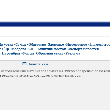
На устах
·
Семья
·
Общество
·
Здоровье
·
Интересное
·
Знаменито
 Clip
·
Молдова
·
СНГ
·
Ближний восток
·
Экспорт новостей
·
Партнёры
·
Форум
·
Обратная связь
·
Реклама
Пишите нам
использовании материалов ссылка на "PRESS обозрение" обязател
 редакции не всегда совпадает с мнением автора.