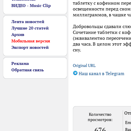
таблетку с кофеином пере
ВИДЕО - Music Clip
освещенности перед сном
миллиграммов, в чашке ча
Лента новостей
Добровольцы сдавали слюн
Лучшие 20 статей
Сочетание таблетки с ко
Архив
(эквивалентно пересечен
Мобильная версия
два часа. В целом этот э
Экспорт новостей
сну.
Реклама
Original URL
Обратная связь
Наш канал в Telegram
Отп
Количество
просмотров:
Em
676
Ва