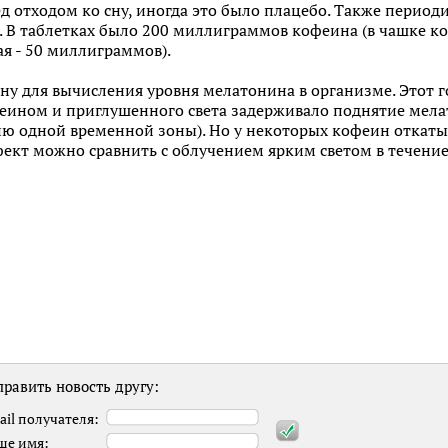
д отходом ко сну, иногда это было плацебо. Также период
. В таблетках было 200 миллиграммов кофеина (в чашке к
я - 50 миллиграммов).
у для вычисления уровня мелатонина в организме. Этот г
феином и приглушенного света задерживало поднятие мела
ию одной временной зоны). Но у некоторых кофеин откаты
ффект можно сравнить с облучением ярким светом в течение
равить новость другу:
ail получателя:
ше имя: