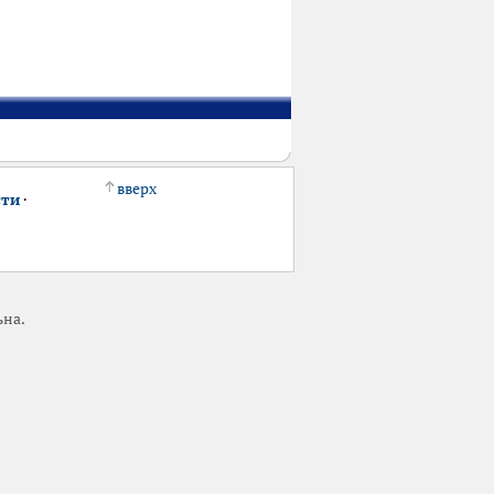
вверх
сти
·
ьна.