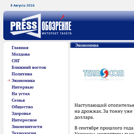
8 Августа 2026
Экономика
Главная
Молдова
СНГ
Ближний восток
Политика
Экономика
Интервью
На устах
Семья
Наступающий отопительны
Общество
на дрожжах. За тонну уже
Здоровье
доллара.
Интересное
Знаменитости
В сентябре прошлого года 
Технологии
Украины, импортеры выну