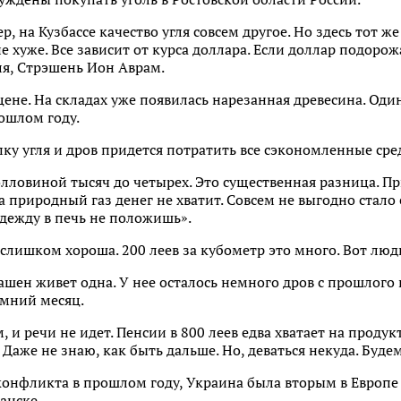
, на Кузбассе качество угля совсем другое. Но здесь тот же
не хуже. Все зависит от курса доллара. Если доллар подоро
гля, Стрэшень Ион Аврам.
цене. На складах уже появилась нарезанная древесина. Один
рошлом году.
ку угля и дров придется потратить все сэкономленные сре
олловиной тысяч до четырех. Это существенная разница. Пр
а природный газ денег не хватит. Совсем не выгодно стало
Одежду в печь не положишь».
 слишком хороша. 200 леев за кубометр это много. Вот люди
ашен живет одна. У нее осталось немного дров с прошлого 
зимний месяц.
, и речи не идет. Пенсии в 800 леев едва хватает на прод
 Даже не знаю, как быть дальше. Но, деваться некуда. Буде
онфликта в прошлом году, Украина была вторым в Европе 
анске.