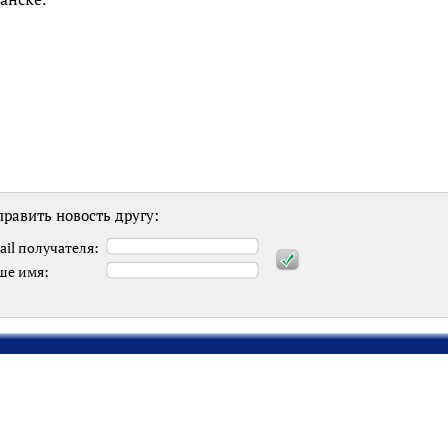
равить новость другу:
ail получателя:
ше имя: