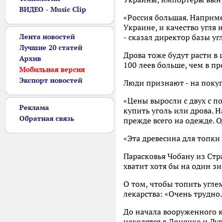
ВИДЕО - Music Clip
«Россия большая. Например
Украине, и качество угля 
Лента новостей
- сказал директор базы у
Лучшие 20 статей
Дрова тоже будут расти в 
Архив
100 леев больше, чем в п
Мобильная версия
Экспорт новостей
Люди признают - на покуп
«Цены выросли с двух с п
Реклама
купить уголь или дрова. Н
Обратная связь
прежде всего на одежде. 
«Эта древесина для топки
Парасковья Чобану из Стр
хватит хотя бы на один 
О том, чтобы топить углем
лекарства: «Очень трудно.
До начала вооруженного к
находятся в Донецке и Луг