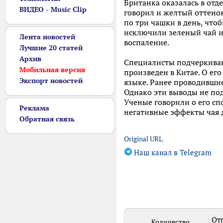
Британка оказалась в отд
ВИДЕО - Music Clip
говорил и желтый оттенок
по три чашки в день, что
исключили зеленый чай и
Лента новостей
воспаление.
Лучшие 20 статей
Архив
Специалисты подчеркивают
Мобильная версия
произведен в Китае. О ег
Экспорт новостей
языке. Ранее проводившие
Однако эти выводы не по
Ученые говорили о его сп
Реклама
негативные эффекты чая д
Обратная связь
Original URL
Наш канал в Telegram
Отп
Количество