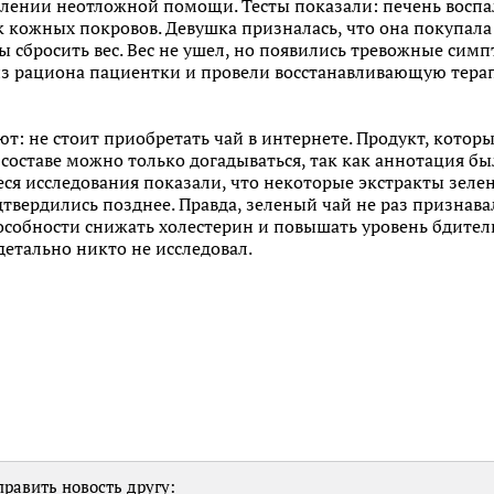
елении неотложной помощи. Тесты показали: печень воспа
 кожных покровов. Девушка призналась, что она покупала
бы сбросить вес. Вес не ушел, но появились тревожные си
з рациона пациентки и провели восстанавливающую тера
: не стоит приобретать чай в интернете. Продукт, котор
о составе можно только догадываться, так как аннотация б
ся исследования показали, что некоторые экстракты зелен
дтвердились позднее. Правда, зеленый чай не раз призна
особности снижать холестерин и повышать уровень бдител
етально никто не исследовал.
равить новость другу: