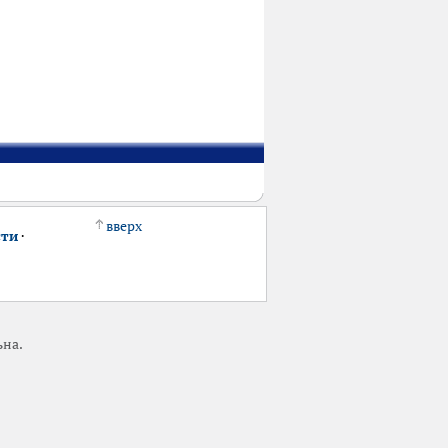
вверх
сти
·
ьна.