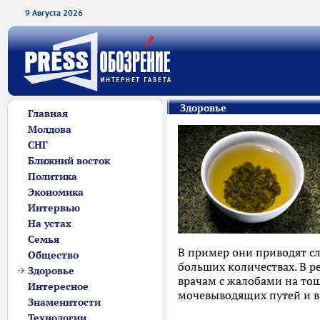
9 Августа 2026
Здоровье
Главная
Молдова
СНГ
Ближний восток
Политика
Экономика
Интервью
На устах
Семья
В пример они приводят сл
Общество
больших количествах. В р
Здоровье
врачам с жалобами на тош
Интересное
мочевыводящих путей и в
Знаменитости
Технологии