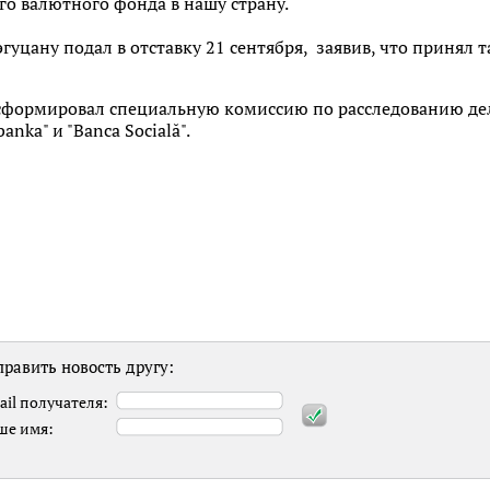
о валютного фонда в нашу страну.
уцану подал в отставку 21 сентября, заявив, что принял 
сформировал специальную комиссию по расследованию дела
bankа" и "Banca Socială".
равить новость другу:
ail получателя:
ше имя: