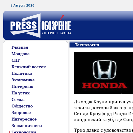
8 Августа 2026
Технологии
Главная
Молдова
СНГ
Ближний восток
Политика
Экономика
Интервью
На устах
Семья
Джордж Клуни принял учас
Общество
текилы, который актер, 
Здоровье
Синди Кроуфорд Рэнди Гер
Интересное
лондонский клуб, где Си
Знаменитости
Трио давно с удовольстви
Технологии