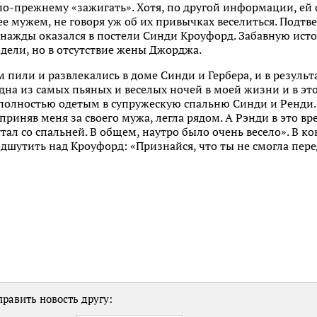
о-прежнему «зажигать». Хотя, по другой информации, ей с
 ее мужем, не говоря уж об их привычках веселиться. Подтв
нажды оказался в постели Синди Кроуфорд. Забавную исто
дели, но в отсутствие жены Джорджа.
м пили и развлекались в доме Синди и Гербера, и в результ
одна из самых пьяных и веселых ночей в моей жизни и в эт
 полностью одетым в супружескую спальню Синди и Ренди. 
приняв меня за своего мужа, легла рядом. А Рэнди в это вр
тал со спальней. В общем, наутро было очень весело». В к
одшутить над Кроуфорд: «Признайся, что ты не смогла пер
равить новость другу: