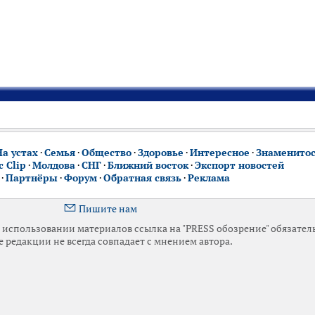
На устах
·
Семья
·
Общество
·
Здоровье
·
Интересное
·
Знаменито
 Clip
·
Молдова
·
СНГ
·
Ближний восток
·
Экспорт новостей
·
Партнёры
·
Форум
·
Обратная связь
·
Реклама
Пишите нам
использовании материалов ссылка на "PRESS обозрение" обязател
 редакции не всегда совпадает с мнением автора.