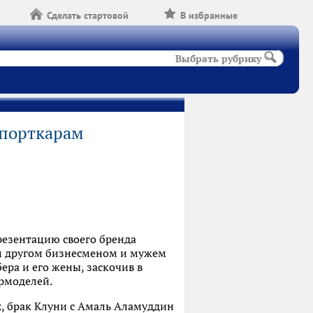
Сделать стартовой
В избранные
Выбрать рубрику
спорткарам
резентацию своего бренда
им другом бизнесменом и мужем
ера и его жены, заскочив в
ермоделей.
х, брак Клуни с Амаль Аламуддин