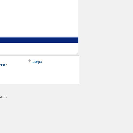
вверх
сти
·
ьна.