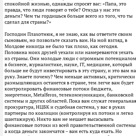
спокойной жизнью, однажды спросят вас: «Папа, это
правда, что люди говорят о тебе? Откуда у нас эти
деньги? Чем ты гордишься больше всего из того, что ты
сделал для страны?»
Господин Плахотнюк, я не знаю, как вы ответите своим
сыновьям, но позвольте сказать вам. На мой взгляд, в
Молдове никогда не было так плохо, как сегодня.
Половина моих друзей уехали или намереваются уехать
из страны. Они молодые люди с огромным потенциало
в бизнесе, журналистике, науке, IT, медицине, который
больше не будут инвестировать в эту страну, и это вам на
руку. Знаете почему? Чем меньше активных, критически
размышляющих останется в стране, тем легче вам будет
контролировать финансовые потоки бюджета,
энергетики, Metalferos, телекоммуникации, банковской
системы и других областей. Пока вам служат генеральна
прокуратура, НЦБК и судебная система, у вас в руках
партнеры по коалиции (контролируя их потоки и легко
шантажируя). Никто вам не мешает высасывать
финансовые потоки из всей правительственной системы
а когда деньги закончатся – вам есть куда ехать. Но