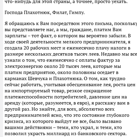
что-нибудь для этой страны, а точнее, просто уехать.
Господа Плахотнюк, Филат, Гимпу.
Я обращаюсь к Вам посредством этого письма, поскольк
вы представляете нас, а мы, граждане, платим Вам
зарплаты – тот факт, о котором вы вероятно забыли. В
ходе своей деятельности мелкого предпринимателя, я
создала 20 рабочих мест и ежемесячно плачу налоги в
размере нескольких десятков тысяч леев. Недавно мы вс
узнали о том, что ежемесячно с оплаты фактур за
электроэнергию около 20 тысяч леев, которые мы
платим предприятию, около половины оседает в
карманах Шевчука и Плахотнюка. О том, как трудно
сейчас работать, учитывая обесценивание лея, роста цен
на импортируемый товар, резкое сокращение
платежеспособности потребителей, давление цен на
аренду (которые, разумеется, в евро), я расскажу вам в
другой раз. Но знайте, для всех, абсолютно всех
предпринимателей ясно, что это состояние глубокого
кризиса, из которого выйдут не все, было вызвано
вашими действиями – теми, кто украл, и теми, кто
позволил украсть миллиард из банковского сектора.