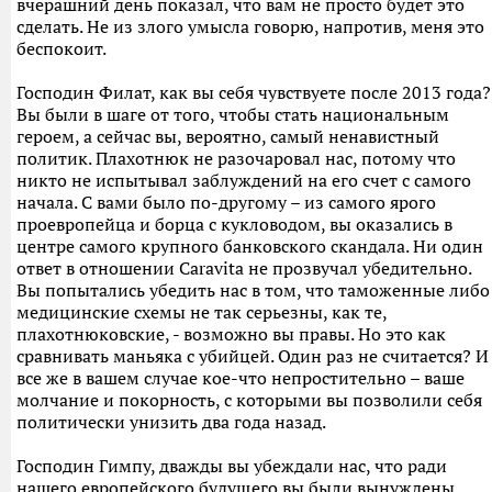
вчерашний день показал, что вам не просто будет это
сделать. Не из злого умысла говорю, напротив, меня это
беспокоит.
Господин Филат, как вы себя чувствуете после 2013 года?
Вы были в шаге от того, чтобы стать национальным
героем, а сейчас вы, вероятно, самый ненавистный
политик. Плахотнюк не разочаровал нас, потому что
никто не испытывал заблуждений на его счет с самого
начала. С вами было по-другому – из самого ярого
проевропейца и борца с кукловодом, вы оказались в
центре самого крупного банковского скандала. Ни один
ответ в отношении Caravita не прозвучал убедительно.
Вы попытались убедить нас в том, что таможенные либо
медицинские схемы не так серьезны, как те,
плахотнюковские, - возможно вы правы. Но это как
сравнивать маньяка с убийцей. Один раз не считается? И
все же в вашем случае кое-что непростительно – ваше
молчание и покорность, с которыми вы позволили себя
политически унизить два года назад.
Господин Гимпу, дважды вы убеждали нас, что ради
нашего европейского будущего вы были вынуждены