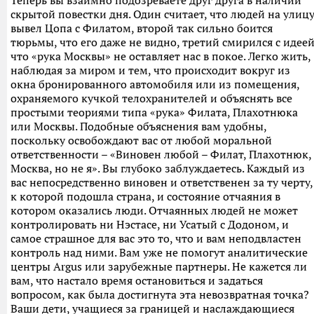
Теперь вы взаимно подозреваете друг друга в наличии
скрытой повестки дня. Один считает, что людей на улиц
вывел Цопа с Филатом, второй так сильно боится
тюрьмы, что его даже не видно, третий смирился с идеей
что «рука Москвы» не оставляет нас в покое. Легко жить,
наблюдая за миром и тем, что происходит вокруг из
окна бронированного автомобиля или из помещения,
охраняемого кучкой телохранителей и объяснять все
простыми теориями типа «рука» Филата, Плахотнюка
или Москвы. Подобные объяснения вам удобны,
поскольку освобождают вас от любой моральной
ответственности – «Виновен любой – Филат, Плахотнюк,
Москва, но не я». Вы глубоко заблуждаетесь. Каждый из
вас непосредственно виновен и ответственен за ту черту,
к которой подошла страна, и состояние отчаяния в
котором оказались люди. Отчаянных людей не может
контролировать ни Нэстасе, ни Усатый с Додоном, и
самое страшное для вас это то, что и вам неподвластен
контроль над ними. Вам уже не помогут аналитические
центры Argus или зарубежные партнеры. Не кажется ли
вам, что настало время остановиться и задаться
вопросом, как была достигнута эта невозвратная точка?
Ваши дети, учащиеся за границей и наслаждающиеся