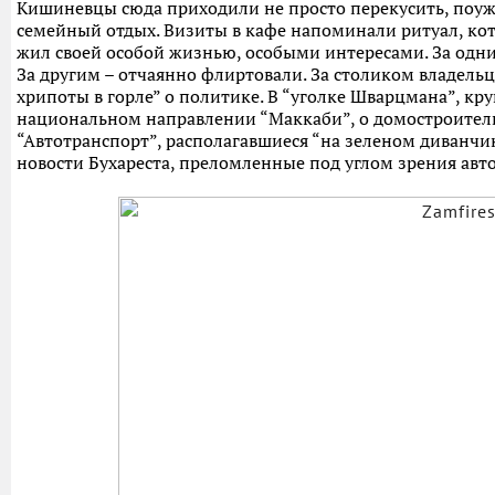
Кишиневцы сюда приходили не просто перекусить, поуж
семейный отдых. Визиты в кафе напоминали ритуал, ко
жил своей особой жизнью, особыми интересами. За одн
За другим – отчаянно флиртовали. За столиком владель
хрипоты в горле” о политике. В “уголке Шварцмана”, кру
национальном направлении “Маккаби”, о домостроитель
“Автотранспорт”, располагавшиеся “на зеленом диванчик
новости Бухареста, преломленные под углом зрения авт