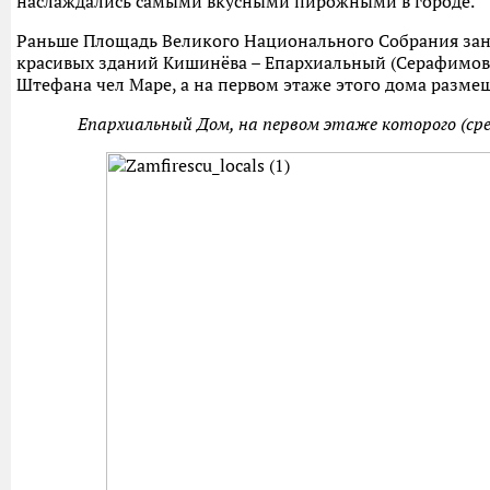
наслаждались самыми вкусными пирожными в городе.
Раньше Площадь Великого Национального Собрания зан
красивых зданий Кишинёва – Епархиальный (Серафимовс
Штефана чел Маре, а на первом этаже этого дома разме
Епархиальный Дом, на первом этаже которого (сред