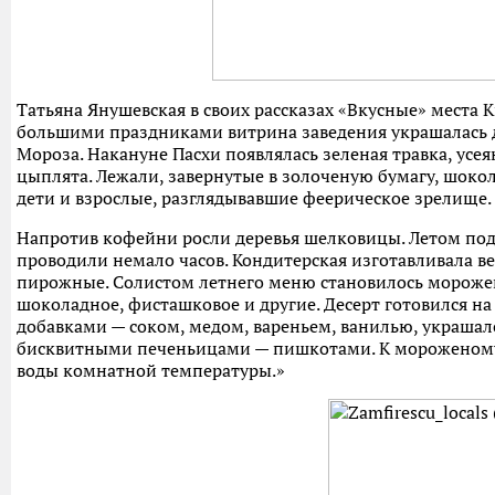
Татьяна Янушевская в своих рассказах «Вкусные» места
большими праздниками витрина заведения украшалась
Мороза. Накануне Пасхи появлялась зеленая травка, ус
цыплята. Лежали, завернутые в золоченую бумагу, шоко
дети и взрослые, разглядывавшие феерическое зрелище.
Напротив кофейни росли деревья шелковицы. Летом под
проводили немало часов. Кондитерская изготавливала в
пирожные. Солистом летнего меню становилось морожен
шоколадное, фисташковое и другие. Десерт готовился н
добавками — соком, медом, вареньем, ванилью, украша
бисквитными печеньицами — пишкотами. К мороженому, 
воды комнатной температуры.»