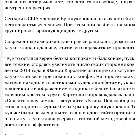
оказались в тюрьмах, а те, кто остался на свободе, погря
внутренних распрях.
Сегодня в США членами Ку-клукс-клана называют себя в
несколько тысяч человек. При этом они разбиты на мно
группировок, враждующих друг с другом.
Современные американские правые радикалы держатся о
клукс-клана подальше, считая его пережитком прошлого
Те, кто остался верен белым колпакам и балахонам, пуск
все тяжкие, стараясь увеличить число своих сторонников.
летом 2014 года в Южной Каролине агитацию за вступле
клукс-клан вели при помощи… конфет. На пороге своих
жители находили пластиковый кулёк с конфетами, укр
наклейкой с изображением всадника в белом балахоне и
горящим крестом в руке. Картинка сопровождалась надп
«Спасите нашу землю — вступайте в Клан». Под сообще
стояла подпись: верные белые рыцари ку-клукс-клана. Т
кульке были размещены телефон и адрес сайта организ
члены ку-клукс-клана уверяют, что такой метод «вербов
достаточно эффективен.