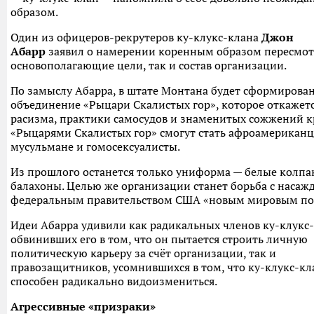
образом.
Один из офицеров-рекрутеров ку-клукс-клана
Джон
Абарр
заявил о намерении коренным образом пересмот
основополагающие цели, так и состав организации.
По замыслу Абарра, в штате Монтана будет сформирова
объединение «Рыцари Скалистых гор», которое откажетс
расизма, практики самосудов и знаменитых сожжений к
«Рыцарями Скалистых гор» смогут стать афроамериканц
мусульмане и гомосексуалисты.
Из прошлого останется только униформа — белые колпа
балахоны. Целью же организации станет борьба с наса
федеральным правительством США «новым мировым по
Идеи Абарра удивили как радикальных членов ку-клукс-
обвинивших его в том, что он пытается строить личную
политическую карьеру за счёт организации, так и
правозащитников, усомнившихся в том, что ку-клукс-кл
способен радикально видоизмениться.
Агрессивные «призраки»