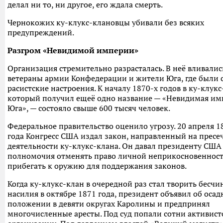
делал ни то, ни другое, его ждала смерть.
Чернокожих ку-клукс-клановцы убивали без всяких
предупреждений.
Разгром «Невидимой империи»
Организация стремительно разрасталась. В неё вливалис
ветераны армии Конфедерации и жители Юга, где были
расистские настроения. К началу 1870-х годов в ку-клукс
который получил ещеё одно название — «Невидимая им
Юга», — состояло свыше 600 тысяч человек.
Федеральное правительство оценило угрозу. 20 апреля 1
года Конгресс США издал закон, направленный на пресе
деятельности ку-клукс-клана. Он давал президенту США
полномочия отменять право личной неприкосновенност
прибегать к оружию для поддержания законов.
Когда ку-клукс-клан в очередной раз стал творить бесчи
насилия в октябре 1871 года, президент объявил об оса
положении в девяти округах Каролины и предпринял
многочисленные аресты. Под суд попали сотни активист