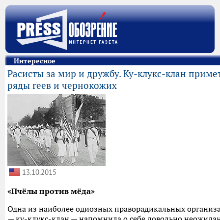
Интересное
Расисты за мир и дружбу. Ку-клукс-клан примет
ряды геев и чернокожих
13.10.2015
«Пчёлы против мёда»
Одна из наиболее одиозных праворадикальных органи
— ку-клукс-клан — напомнила о себе довольно неожид