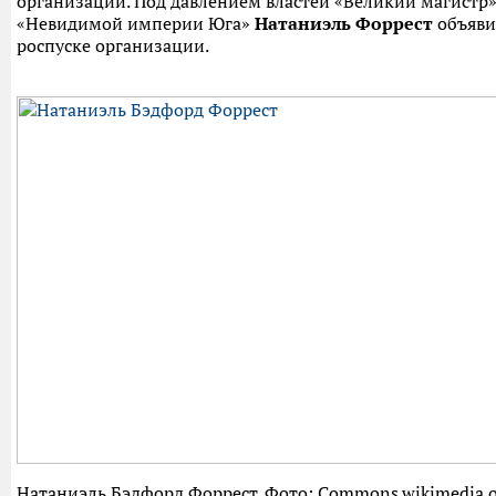
организации. Под давлением властей «Великий магистр
«Невидимой империи Юга»
Натаниэль Форрест
объяви
роспуске организации.
Натаниэль Бэдфорд Форрест. Фото:
Commons.wikimedia.o