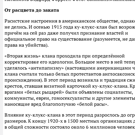
От расцвета до заката
Расистские настроения в американском обществе, однак
не делись. И осенью 1915 года ку-клукс-клан был возрож
причём на сей раз даже получил признание властей и
официальное право на существование (разумеется, не д
права на убийства).
«Вторая жизнь» клана проходила при определённой
корректировке его идеологии. Большое место в ней тепе
уделялось «антипапизму» (настоящими американцами 
клана считали только белых протестантов англосаксонс
происхождения). В этот период возникла и традиция сж
крестов, ставшая визитной карточкой ку-клукс-клана. Кр
врагами «белых рыцарей» были объявлены социалисты,
коммунисты, евреи, гомосексуалисты и другие элементы
наносящие вред благополучию «белой расы».
Влияние ку-клукс-клана в этот период разрослось до о
размеров. К концу 1920-х в 1500 местных организациях
в общей сложности состояло около 6 миллионов человек