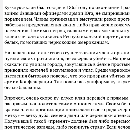
Ку-клукс-клан был создан в 1865 году по окончании Гр
войны бывшими офицерами армии Юга, не смирившими
поражением. Члены организации выступали резко прот
рабства и предоставления каких-либо прав чернокожем
населению. Помимо негров, главными врагами члены ку
клана считали активистов Республиканской партии, а та
белых, помогавших чернокожим американцам.
На начальном этапе своего существования члены орган
пугали своих противников, не совершая убийств. Наприм
скакали по улицам города, закутавшись в белые простын
приводило жителей в изумление и ужас. Среди черноко
населения бытовало поверье, что это призраки убитых 
армии Конфедерации. Так появилась униформа ку-клукс
белые балахоны.
Впрочем, очень скоро ку-клукс-клан перешёл к прямым
расправам над политическими оппонентами. Своим бе
врагам члены организации присылали своего рода «чёр
метку» — ветку дуба, семена дыни или зёрнышки апельс
Получивший такой «презент» должен был либо пересмо
политические взгляды, либо покинуть страну. Если челов