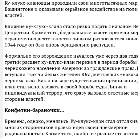
Ку-клукс-клановцы проводили свои многотысячные мар
Вашингтоне и оказывали серьёзное воздействие на пол
властей.
Влияние ку-клукс-клана стало резко падать с началом В
Депрессии. Кроме того, федеральные власти приняли ме
ограничению деятельности слишком разросшегося «клана
1944 году он был вновь официально распущен.
Формально его возрождение началось уже через два года
третий расцвет ку-клукс-клан пережил в период борьбы
чернокожего населения Америки за гражданские права. 
вступали тысячи белых жителей Юга, мечтавших «наказ
черномазых». Как и на заре существования организации,
клан стал использовать в своей борьбе суды Линча и
индивидуальный террор, что сразу вызвало ответные ме
стороны властей.
Конфетки-бараночки…
Времена, однако, менялись. Ку-клукс-клан стал отталкив
многих сторонников правых идей своей чрезмерной
радикальностью. Кроме того, наиболее рьяные его акти