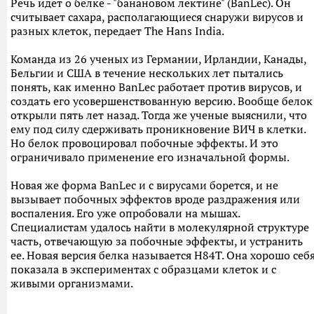
Речь идет о белке - "банановом лектине" (BanLec). Он
считывает сахара, располагающиеся снаружи вирусов и
разных клеток, передает The Hans India.
Команда из 26 ученых из Германии, Ирландии, Канады,
Бельгии и США в течение нескольких лет пытались
понять, как именно BanLec работает против вирусов, и
создать его усовершенствованную версию. Вообще белок
открыли пять лет назад. Тогда же ученые выяснили, что
ему под силу сдерживать проникновение ВИЧ в клетки.
Но белок провоцировал побочные эффекты. И это
ограничивало применение его изначальной формы.
Новая же форма BanLec и с вирусами борется, и не
вызывает побочных эффектов вроде раздражения или
воспаления. Его уже опробовали на мышах.
Специалистам удалось найти в молекулярной структуре
часть, отвечающую за побочные эффекты, и устранить
ее. Новая версия белка называется H84T. Она хорошо себ
показала в экспериментах с образцами клеток и с
живыми организмами.