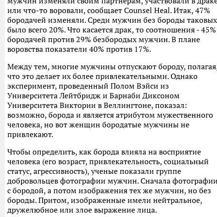
мужчин изменяли своим партнерам, участвовали в драк
или что-то воровали, сообщает Counsel Heal. Итак, 47%
бородачей изменяли. Среди мужчин без бороды таковых
было всего 20%. Что касается драк, то соотношения - 45%
бородачей против 29% безбородых мужчин. В плане
воровства показатели 40% против 17%.
Между тем, многие мужчины отпускают бороду, полагая
что это делает их более привлекательными. Однако
эксперимент, проведенный Полом Вэйси из
Университета Лейтбридж и Барнаби Диксоном
Университета Виктории в Веллингтоне, показал:
возможно, борода и является атрибутом мужественного
человека, но вот женщин бородатые мужчины не
привлекают.
Чтобы определить, как борода влияла на восприятие
человека (его возраст, привлекательность, социальный
статус, агрессивность), ученые показали группе
добровольцев фотографии мужчин. Сначала фотографи
с бородой, а потом изображения тех же мужчин, но без
бороды. Притом, изображенные имели нейтральное,
дружелюбное или злое выражение лица.