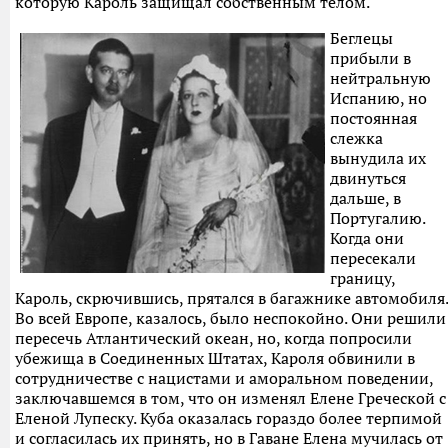
которую Кароль защищал собственным телом.
Беглецы
прибыли в
нейтральную
Испанию, но
постоянная
слежка
вынудила их
двинуться
дальше, в
Португалию.
Когда они
пересекали
границу,
Кароль, скрючившись, прятался в багажнике автомобиля.
Во всей Европе, казалось, было неспокойно. Они решили
пересечь Атлантический океан, но, когда попросили
убежища в Соединенных Штатах, Кароля обвинили в
сотрудничестве с нацистами и аморальном поведении,
заключавшемся в том, что он изменял Елене Греческой с
Еленой Лупеску. Куба оказалась гораздо более терпимой
и согласилась их принять, но в Гаване Елена мучилась от