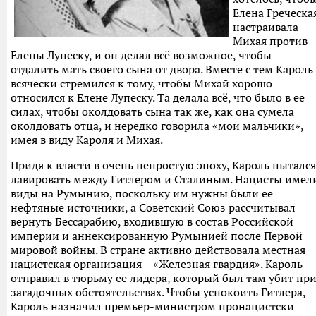
Елена Греческа
настраивала
Михая против
Елены Лупеску, и он делал всё возможное, чтобы
отдалить мать своего сына от двора. Вместе с тем Кароль
всячески стремился к тому, чтобы Михай хорошо
относился к Елене Лупеску. Та делала всё, что было в ее
силах, чтобы околдовать сына так же, как она сумела
околдовать отца, и нередко говорила «мои мальчики»,
имея в виду Кароля и Михая.
Придя к власти в очень непростую эпоху, Кароль пытался
лавировать между Гитлером и Сталиным. Нацисты имел
виды на Румынию, поскольку им нужны были ее
нефтяные источники, а Советский Союз рассчитывал
вернуть Бессарабию, входившую в состав Российской
империи и аннексированную Румынией после Первой
мировой войны. В стране активно действовала местная
нацистская организация – «Железная гвардия». Кароль
отправил в тюрьму ее лидера, который был там убит пр
загадочных обстоятельствах. Чтобы успокоить Гитлера,
Кароль назначил премьер-министром пронацистски