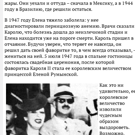
жары. Они уехали и оттуда – сначала в Мексику, а в 1944
году в Бразилию, где решили остаться.
В 1947 году Елена тяжело заболела: у нее
диагностировали пернициозную анемию. Врачи сказали
Каролю, что болезнь дошла до неизлечимой стадии и
Елена находится уже на пороге смерти. Кароль пришел в
отчаяние. Будучи уверен, что теряет ее навсегда, он
решил дать своей фаворитке то, в чем всегда отказывал, 
жениться на ней. 5 июля 1947 года в спальне гостиницы
состоялась свадебная церемония, после которой
фаворитка Кароля II стала ее королевским величеством
принцессой Еленой Румынской.
Как это ни
удивительно, е
королевское
величество
изволили
чудесным
образом
выздороветь.
Возможно,