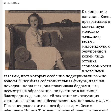
языкам.
К окончанию
пансиона Елен
превратилась в
кокетливую
молодую
женщину,
весьма
миловидную, с
безупречной
кожей лица
оттенка
слоновой кости
и зелеными
глазами, цвет которых особенно подчеркивали рыжие
волосы. У нее была соблазнительная фигура, плавная
походка – когда шла, она покачивала бедрами, – и,
несмотря на образование, полученное в пансионе
благородных девиц, за ней закрепилась репутация
женщины, склонной к беспорядочным половым связям.
После непродолжительного брака с армейским
офицером Ионом Тампеану, который очень скоро с ней