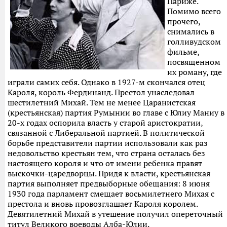
Париже.
Помимо всего
прочего,
снимались в
голливудском
фильме,
посвященном
их роману, где
играли самих себя. Однако в 1927-м скончался отец
Кароля, король Фердинанд. Престол унаследовал
шестилетний Михай. Тем не менее Царанистская
(крестьянская) партия Румынии во главе с Юлиу Маниу в
20-х годах оспорила власть у старой аристократии,
связанной с Либеральной партией. В политической
борьбе представители партии использовали как раз
недовольство крестьян тем, что страна осталась без
настоящего короля и что от имени ребенка правят
выскочки-царедворцы. Придя к власти, крестьянская
партия выполняет предвыборные обещания: 8 июня
1930 года парламент смещает восьмилетнего Михая с
престола и вновь провозглашает Кароля королем.
Девятилетний Михай в утешение получил опереточный
титул Великого воеводы Алба-Юлии.