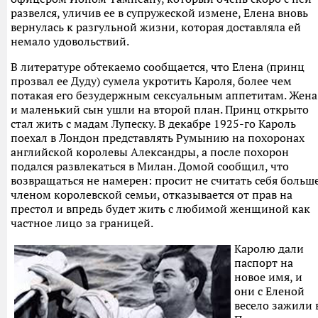
развелся, уличив ее в супружеской измене, Елена вновь
вернулась к разгульной жизни, которая доставляла ей
немало удовольствий.
В литературе обтекаемо сообщается, что Елена (принц
прозвал ее Дуду) сумела укротить Кароля, более чем
потакая его безудержным сексуальным аппетитам. Жена
и маленький сын ушли на второй план. Принц открыто
стал жить с мадам Лупеску. В декабре 1925-го Кароль
поехал в Лондон представлять Румынию на похоронах
английской королевы Александры, а после похорон
подался развлекаться в Милан. Домой сообщил, что
возвращаться не намерен: просит не считать себя больш
членом королевской семьи, отказывается от прав на
престол и впредь будет жить с любимой женщиной как
частное лицо за границей.
Каролю дали
паспорт на
новое имя, и
они с Еленой
весело зажили 