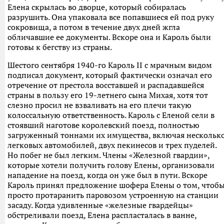
Елена скрылась во дворце, который собиралась
разрушить. Она упаковала все попавшиеся ей под руку
сокровища, а потом в течение двух дней жгла
обличавшие ее документы. Вскоре она и Кароль были
готовы к бегству из страны.
Шестого сентября 1940-го Кароль II с мрачным видом
подписал документ, который фактически означал его
отречение от престола восставшей и распадавшейся
страны в пользу его 19-летнего сына Михая, хотя тот
слезно просил не взваливать на его плечи такую
колоссальную ответственность. Кароль с Еленой сели в
стоявший наготове королевский поезд, полностью
загруженный тоннами их имущества, включая нескольк
легковых автомобилей, двух пекинесов и трех пуделей.
Но побег не был легким. Члены «Железной гвардии»,
которые хотели получить голову Елены, организовали
нападение на поезд, когда он уже был в пути. Вскоре
Кароль принял предложение шофера Елены о том, чтоб
просто протаранить паровозом устроенную на станции
засаду. Когда удивленные «железные гвардейцы»
обстреливали поезд, Елена распласталась в ванне,