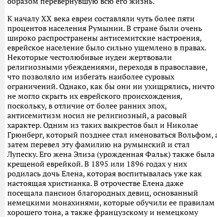
образом перевернувшую всю его жизнь.
К началу XX века евреи составляли чуть более пяти
процентов населения Румынии. В стране были очень
широко распространены антисемитские настроения,
еврейское население было сильно ущемлено в правах.
Некоторые честолюбивые иудеи жертвовали
религиозными убеждениями, переходя в православие,
что позволяло им избегать наиболее суровых
ограничений. Однако, как бы они ни ухищрялись, ничто
не могло скрыть их еврейского происхождения,
поскольку, в отличие от более ранних эпох,
антисемитизм носил не религиозный, а расовый
характер. Одним из таких выкрестов был и Николае
Грюнберг, который позднее стал именоваться Вольфом, 
затем перевел эту фамилию на румынский и стал
Лупеску. Его жена Элиза (урожденная Фальк) также была
крещеной еврейкой. В 1895 или 1896 годах у них
родилась дочь Елена, которая воспитывалась уже как
настоящая христианка. В отрочестве Елена даже
посещала пансион благородных девиц, основанный
немецкими монахинями, которые обучили ее правилам
хорошего тона, а также французскому и немецкому