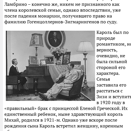
Ламбрино – конечно же, никем не признанного как
члена королевской семьи, однако впоследствии, уже
после падения монархии, получившего право на
фамилию Гогенцоллернов-Зигмарингенов по суду.
Кароль был по
природе
романтиком, н
верность,
очевидно, не
была сильной
стороной его
характера.
Семья
заставила его
расстаться с
Зизи и вступит
в 1920 году в
«правильный» брак с принцессой Еленой Греческой. Их
единственный ребенок, ныне здравствующий король
Михай, родился в 1921-м. Однако уже вскоре после
рождения сына Кароль встретил женщину, коренным