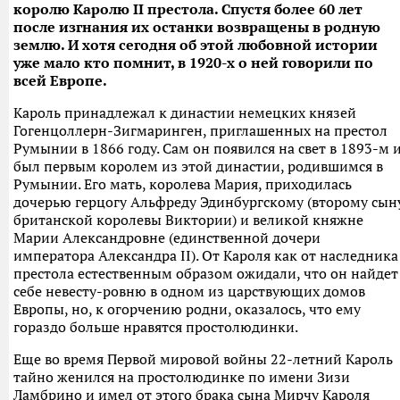
королю Каролю II престола. Спустя более 60 лет
после изгнания их останки возвращены в родную
землю. И хотя сегодня об этой любовной истории
уже мало кто помнит, в 1920-х о ней говорили по
всей Европе.
Кароль принадлежал к династии немецких князей
Гогенцоллерн-Зигмаринген, приглашенных на престол
Румынии в 1866 году. Сам он появился на свет в 1893-м 
был первым королем из этой династии, родившимся в
Румынии. Его мать, королева Мария, приходилась
дочерью герцогу Альфреду Эдинбургскому (второму сын
британской королевы Виктории) и великой княжне
Марии Александровне (единственной дочери
императора Александра II). От Кароля как от наследника
престола естественным образом ожидали, что он найдет
себе невесту-ровню в одном из царствующих домов
Европы, но, к огорчению родни, оказалось, что ему
гораздо больше нравятся простолюдинки.
Еще во время Первой мировой войны 22-летний Кароль
тайно женился на простолюдинке по имени Зизи
Ламбрино и имел от этого брака сына Мирчу Кароля