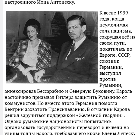
настроенного Иона Антонеску.
К весне 1939
года, когда
неумолимая
сила нацизма,
сокрушая всё н
своем пути,
покатилась по
Европе, СССР,
союзник
Германии,
выступил
против
Румынии,
аннексировав Бессарабию и Северную Буковину. Кароль
настойчиво призывал Гитлера защитить Румынию от
коммунистов. Но вместо этого Германия помогла
Венгрии захватить Трансильванию. В отчаянии Кароль
решил заручиться поддержкой «Железной гвардии».
Однако румынские националисты попытались
организовать государственный переворот и вывели на
улицы толпы народа, требовавшего крови Елены Лупеску