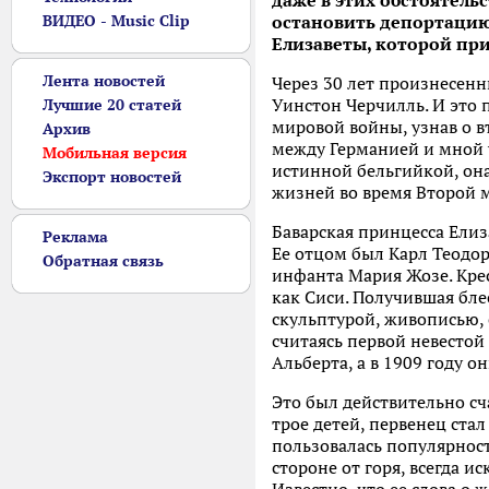
даже в этих обстоятель
ВИДЕО - Music Clip
остановить депортацию 
Елизаветы, которой пр
Лента новостей
Через 30 лет произнесен
Уинстон Черчилль. И это 
Лучшие 20 статей
мировой войны, узнав о в
Архив
между Германией и мной у
Мобильная версия
истинной бельгийкой, она
Экспорт новостей
жизней во время Второй м
Баварская принцесса Елиз
Реклама
Ее отцом был Карл Теодор
Обратная связь
инфанта Мария Жозе. Кре
как Сиси. Получившая бле
скульптурой, живописью,
считаясь первой невестой
Альберта, а в 1909 году о
Это был действительно сч
трое детей, первенец ста
пользовалась популярност
стороне от горя, всегда 