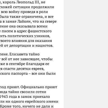
 король Леопольд III, не
 схожей ситуации продолжили
 всю войну проведя в роли
была также ограничена, и все
 в замке Лайкен, что на севере
ление она оказывала всеми
 писем в адрес фашистского
тить политических узников,
воего влияния для оказания
ей от депортации и нацистов.
пене. Елизавета тайно
 всё от нее зависящее, чтобы
же в сентябре благодаря ее
спасти десятки евреев,
ского паспорта – все они были
к под приют. Официально приют
сюда тайно свозили сотни
 1943 года в замок приехало
шли ни одного еврейского имени
Кроме того, ничего не дали и