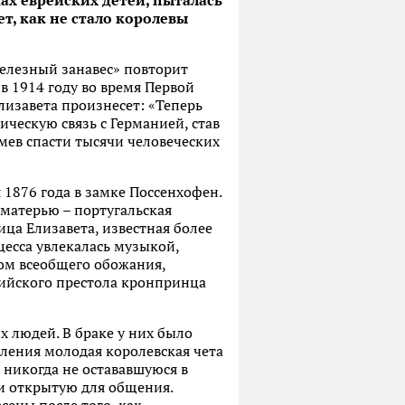
ках еврейских детей, пыталась
т, как не стало королевы
елезный занавес» повторит
в 1914 году во время Первой
лизавета произнесет: «Теперь
ческую связь с Германией, став
умев спасти тысячи человеческих
 1876 года в замке Поссенхофен.
 матерью – португальская
ца Елизавета, известная более
есса увлекалась музыкой,
ом всеобщего обожания,
гийского престола кронпринца
х людей. В браке у них было
вления молодая королевская чета
 никогда не остававшуюся в
 и открытую для общения.