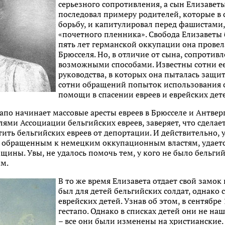
серьезного сопротивления, а сын Елизаветы,
последовал примеру родителей, которые в
борьбу, и капитулировал перед фашистами,
«почетного пленника». Свобода Елизаветы 
пять лет германской оккупации она провела
Брюсселя. Но, в отличие от сына, сопротив
возможными способами. Известны сотни ее
руководства, в которых она пыталась защи
сотни обращений попыток использования с
помощи в спасении евреев и еврейских дет
тапо начинает массовые аресты евреев в Брюсселе и Антвер
лями Ассоциации бельгийских евреев, заверяет, что сделает
ить бельгийских евреев от депортации. И действительно, у
 обращенным к немецким оккупационным властям, удается 
ины. Увы, не удалось помочь тем, у кого не было бельгий
м.
В то же время Елизавета отдает свой замо
был для детей бельгийских солдат, однако 
еврейских детей. Узнав об этом, в сентябре
гестапо. Однако в списках детей они не на
– все они были изменены на христианские. 