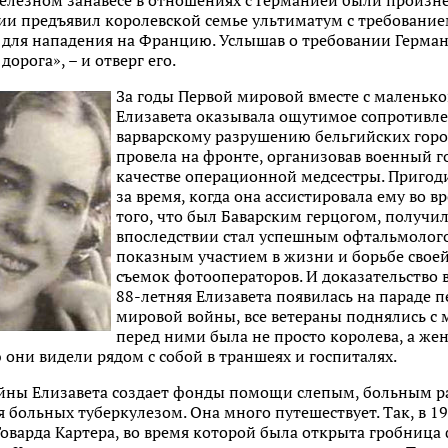
 железном занавесе в отношениях с Германией были произне
гии предъявил королевской семье ультиматум с требовани
 для нападения на Францию. Услышав о требовании Герман
дорога», – и отверг его.
За годы Первой мировой вместе с маленько
Елизавета оказывала ощутимое сопротивле
варварскому разрушению бельгийских город
провела на фронте, организовав военный го
качестве операционной медсестры. Приго
за время, когда она ассистировала ему во 
того, что был Баварским герцогом, получи
впоследствии стал успешным офтальмолого
показным участием в жизни и борьбе своей
съемок фотооператоров. И доказательство в 
88-летняя Елизавета появилась на параде 
мировой войны, все ветераны поднялись с м
перед ними была не просто королева, а же
они видели рядом с собой в траншеях и госпиталях.
йны Елизавета создает фонды помощи слепым, больным 
 больных туберкулезом. Она много путешествует. Так, в 192
варда Картера, во время которой была открыта гробница 