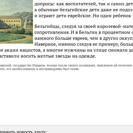
допросы: как воспитателей, так и самих дет
а обычные бельгийские дети даже не подоз
и играют дети еврейские. Ни один ребенок 
Бельгийцы, следуя за своей королевой-ма
сопротивления. И в Бельгии в процентном
намного больше евреев, чем в других окку
Наверное, именно следуя ее примеру, боль
е акции нацистов, а многие мужчины на улице снимали
заставили носить желтые звезды на одежде.
арской, государство Израиль, вскоре после своего основания, присвоило ей почетное
тех, кто необоснованно и несправедливо был гоним.
равить новость другу: