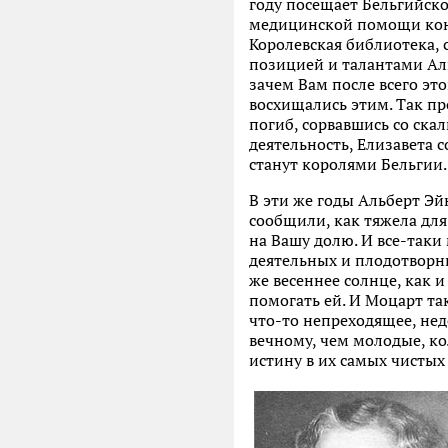
году посещает Бельгийское
медицинской помощи конг
Королевская библиотека,
позицией и талантами Аль
зачем Вам после всего э
восхищались этим. Так пр
погиб, сорвавшись со ска
деятельность, Елизавета 
станут королями Бельгии.
В эти же годы Альберт Эй
сообщили, как тяжела для
на Вашу долю. И все-таки 
деятельных и плодотворны
же весеннее солнце, как 
помогать ей. И Моцарт так
что-то непреходящее, нед
вечному, чем молодые, ко
истину в их самых чистых