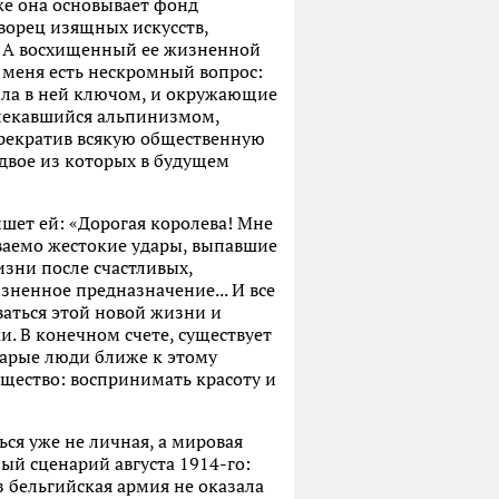
 же она основывает фонд
ворец изящных искусств,
. А восхищенный ее жизненной
 меня есть нескромный вопрос:
била в ней ключом, и окружающие
увлекавшийся альпинизмом,
 Прекратив всякую общественную
 двое из которых в будущем
шет ей: «Дорогая королева! Мне
аваемо жестокие удары, выпавшие
изни после счастливых,
зненное предназначение... И все
ваться этой новой жизни и
и. В конечном счете, существует
тарые люди ближе к этому
щество: воспринимать красоту и
ся уже не личная, а мировая
ный сценарий августа 1914-го:
з бельгийская армия не оказала