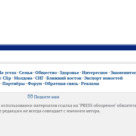
На устах
·
Семья
·
Общество
·
Здоровье
·
Интересное
·
Знаменито
 Clip
·
Молдова
·
СНГ
·
Ближний восток
·
Экспорт новостей
·
Партнёры
·
Форум
·
Обратная связь
·
Реклама
Пишите нам
использовании материалов ссылка на "PRESS обозрение" обязател
 редакции не всегда совпадает с мнением автора.