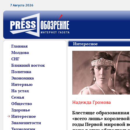
7 Августа 2026
Интересное
Главная
Молдова
СНГ
Ближний восток
Политика
Экономика
Интервью
На устах
Семья
Надежда Громова
Общество
Здоровье
Блестяще образованная 
Интересное
«всего лишь» королевой
Знаменитости
годы Первой мировой во
Технологии