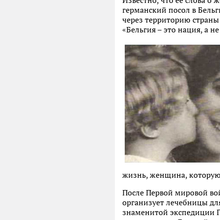
Известно, что ее слова о
германский посол в Бель
через территорию страны
«Бельгия – это нация, а не 
жизнь, женщина, которую 
После Первой мировой во
организует лечебницы для
знаменитой экспедиции Го