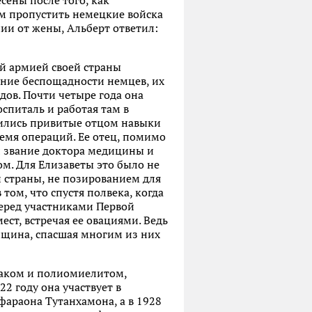
сены после того, как
ем пропустить немецкие войска
ии от жены, Альберт ответил:
й армией своей страны
ние беспощадности немцев, их
ов. Почти четыре года она
спиталь и работая там в
дились привитые отцом навыки
время операций. Ее отец, помимо
л звание доктора медицины и
м. Для Елизаветы это было не
 страны, не позированием для
том, что спустя полвека, когда
перед участниками Первой
ест, встречая ее овациями. Ведь
нщина, спасшая многим из них
раком и полиомиелитом,
2 году она участвует в
фараона Тутанхамона, а в 1928