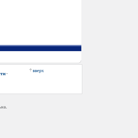
вверх
сти
·
ьна.