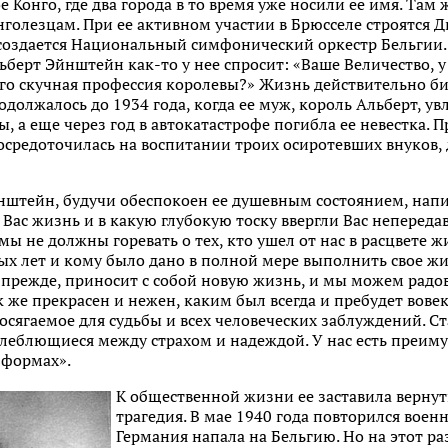
 Конго, где два города в то время уже носили ее имя. Там
олезцам. При ее активном участии в Брюсселе строятся Д
 создается Национальный симфонический оркестр Бельгии
берт Эйнштейн как-то у нее спросит: «Ваше Величество, у
того скучная профессия королевы?» Жизнь действительно 
одолжалось до 1934 года, когда ее муж, король Альберт, 
лы, а еще через год в автокатастрофе погибла ее невестка.
сосредоточилась на воспитании троих осиротевших внуков,
нштейн, будучи обеспокоен ее душевным состоянием, напи
 Вас жизнь и в какую глубокую тоску ввергли Вас неперед
мы не должны горевать о тех, кто ушел от нас в расцвете ж
х лет и кому было дано в полной мере выполнить свое жи
и прежде, приносит с собой новую жизнь, и мы можем радо
 же прекрасен и нежен, каким был всегда и пребудет вовек
осягаемое для судьбы и всех человеческих заблуждений. С
леблющиеся между страхом и надеждой. У нас есть преиму
 формах».
К общественной жизни ее заставила вернуть
трагедия. В мае 1940 года повторился воен
Германия напала на Бельгию. Но на этот ра