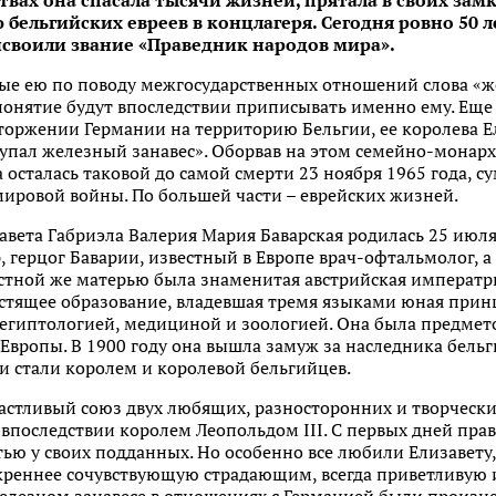
ствах она спасала тысячи жизней, прятала в своих зам
бельгийских евреев в концлагеря. Сегодня ровно 50 ле
исвоили звание «Праведник народов мира».
ные ею по поводу межгосударственных отношений слова «ж
понятие будут впоследствии приписывать именно ему. Еще 
торжении Германии на территорию Бельгии, ее королева Е
пал железный занавес». Оборвав на этом семейно-монархи
 осталась таковой до самой смерти 23 ноября 1965 года, с
ировой войны. По большей части – еврейских жизней.
авета Габриэла Валерия Мария Баварская родилась 25 июля
, герцог Баварии, известный в Европе врач-офтальмолог, а
стной же матерью была знаменитая австрийская императри
стящее образование, владевшая тремя языками юная принц
 египтологией, медициной и зоологией. Она была предмет
 Европы. В 1900 году она вышла замуж за наследника бель
ни стали королем и королевой бельгийцев.
астливый союз двух любящих, разносторонних и творчески
л впоследствии королем Леопольдом III. С первых дней пра
ью у своих подданных. Но особенно все любили Елизавету,
искреннее сочувствующую страдающим, всегда приветливую