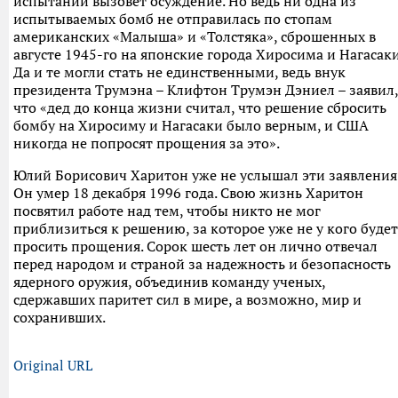
испытаний вызовет осуждение. Но ведь ни одна из
испытываемых бомб не отправилась по стопам
американских «Малыша» и «Толстяка», сброшенных в
августе 1945-го на японские города Хиросима и Нагасаки
Да и те могли стать не единственными, ведь внук
президента Трумэна – Клифтон Трумэн Дэниел – заявил,
что «дед до конца жизни считал, что решение сбросить
бомбу на Хиросиму и Нагасаки было верным, и США
никогда не попросят прощения за это».
Юлий Борисович Харитон уже не услышал эти заявления
Он умер 18 декабря 1996 года. Свою жизнь Харитон
посвятил работе над тем, чтобы никто не мог
приблизиться к решению, за которое уже не у кого будет
просить прощения. Сорок шесть лет он лично отвечал
перед народом и страной за надежность и безопасность
ядерного оружия, объединив команду ученых,
сдержавших паритет сил в мире, а возможно, мир и
сохранивших.
Original URL