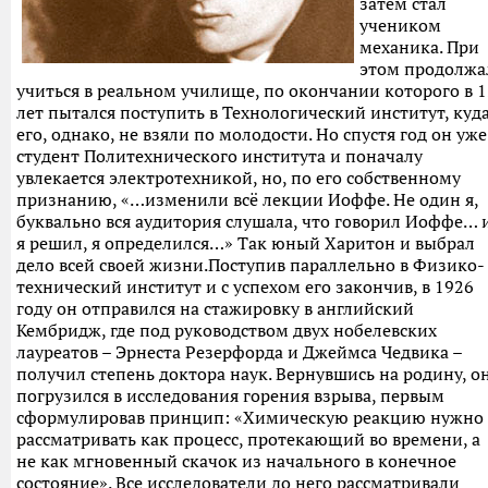
затем стал
учеником
механика. При
этом продолжа
учиться в реальном училище, по окончании которого в 1
лет пытался поступить в Технологический институт, куд
его, однако, не взяли по молодости. Но спустя год он уже
студент Политехнического института и поначалу
увлекается электротехникой, но, по его собственному
признанию, «…изменили всё лекции Иоффе. Не один я,
буквально вся аудитория слушала, что говорил Иоффе… 
я решил, я определился…» Так юный Харитон и выбрал
дело всей своей жизни.Поступив параллельно в Физико-
технический институт и с успехом его закончив, в 1926
году он отправился на стажировку в английский
Кембридж, где под руководством двух нобелевских
лауреатов – Эрнеста Резерфорда и Джеймса Чедвика –
получил степень доктора наук. Вернувшись на родину, о
погрузился в исследования горения взрыва, первым
сформулировав принцип: «Химическую реакцию нужно
рассматривать как процесс, протекающий во времени, а
не как мгновенный скачок из начального в конечное
состояние». Все исследователи до него рассматривали