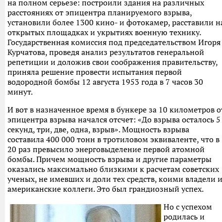
на полном серьезе: построили здания на различных
расстояниях от эпицентра планируемого взрыва,
установили более 1300 кино- и фотокамер, расставили н
открытых площадках и укрытиях военную технику.
Государственная комиссия под председательством Игоря
Курчатова, проведя анализ результатов генеральной
репетиции и доложив свои соображения правительству,
приняла решение провести испытания первой
водородной бомбы 12 августа 1953 года в 7 часов 30
минут.
И вот в назначенное время в бункере за 10 километров о
эпицентра взрыва начался отсчет: «До взрыва осталось 5
секунд, три, две, одна, взрыв». Мощность взрыва
составила 400 000 тонн в тротиловом эквиваленте, что в
20 раз превысило энерговыделение первой атомной
бомбы. Причем мощность взрыва и другие параметры
оказались максимально близкими к расчетам советских
ученых, не имевших и доли тех средств, коими владели 
американские коллеги. Это был грандиозный успех.
Но с успехом
родилась и