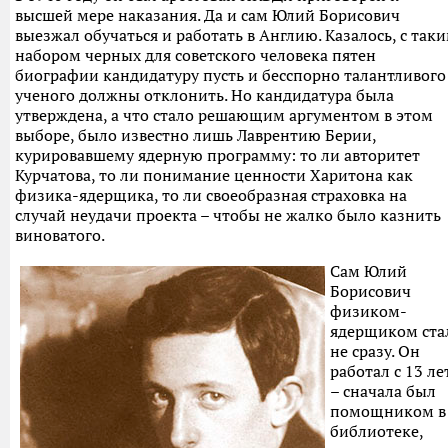
высшей мере наказания. Да и сам Юлий Борисович
выезжал обучаться и работать в Англию. Казалось, с так
набором черных для советского человека пятен
биографии кандидатуру пусть и бесспорно талантливого
ученого должны отклонить. Но кандидатура была
утверждена, а что стало решающим аргументом в этом
выборе, было известно лишь Лаврентию Берии,
курировавшему ядерную программу: то ли авторитет
Курчатова, то ли понимание ценности Харитона как
физика-ядерщика, то ли своеобразная страховка на
случай неудачи проекта – чтобы не жалко было казнить
виноватого.
Сам Юлий
Борисович
физиком-
ядерщиком ста
не сразу. Он
работал с 13 ле
– сначала был
помощником в
библиотеке,