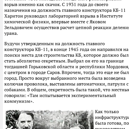
взрыв именно как скачок. С 1931 года до своего
назначения на должность главного конструктора КБ-11
Харитон руководил лабораторией взрыва в Институте
химической физики, впервые вместе с Яковом
Зельдовичем осуществив расчет цепной реакции делени
урана.
Будучи утвержденным на должность главного
конструктора КБ-11, в конце 1945 года он направился на
поиски места для строительства КБ, которое должно был
стать абсолютно секретным. Выбрал он его на границе
тогдашней Горьковской области и республики Мордовия
с центром в городе Саров. Впрочем, тогда это еще не был
город. Просто вокруг выбранного места была возведена
колючая проволока, выставлены автоматчики, патрули с
собаками. В общем, секретность была такой, что местны
говорили: «Там испытывается экспериментальный
коммунизм».
Как только
инфраструктур
была готова, п
руководством