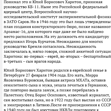
Понимал это и Юлий Борисович Харитон, принимая
руководство КБ-11. Ныне это Российский федеральный
ядерный центр, Всероссийский научно-
исследовательский институт экспериментальной физик
в ЗАТО Саров. Но в 1946 году это был лишь утвержденны
план создания конструкторского бюро, позже названног
Арзамас-16, для которого еще даже не было найдено
место расположения. На эту должность его кандидатуру
предложил Игорь Курчатов. Неожиданно для многих
руководство Кремля согласилось. Неожиданность
заключалась в, мягко говоря, сложной анкетной ситуаци
Харитона: во-первых – еврей, во-вторых – беспартийный
в-третьих – сын врагов народа.
Юлий Борисович Харитон родился в еврейской семье в
Петербурге 27 февраля 1904 года. Его мать, Мирра
Яковлевна Буровская, бывшая актриса МХАТа, оставив
семилетнего сына и мужа, уехала лечиться в Германию,
где повторно вышла замуж, а позже перебралась в
Палестину. Отец Борис Осипович, известный журналист,
сам воспитывал сына, но в 1922 году был выслан из ССС
и эмигрировал в Латвию.После ее присоединения к СССР
в 1940 году он был арестован НКВДи приговорен к