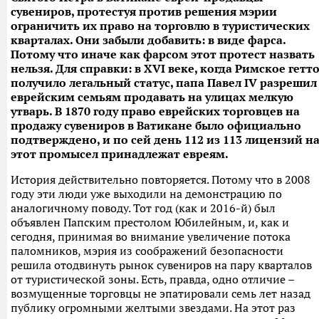
сувениров, протестуя против решения мэрии
ограничить их право на торговлю в туристических
кварталах. Они забыли добавить: в виде фарса.
Потому что иначе как фарсом этот протест назвать
нельзя. Для справки: в XVI веке, когда Римское гетт
получило легальный статус, папа Павел IV разрешил
еврейским семьям продавать на улицах мелкую
утварь. В 1870 году право еврейских торговцев на
продажу сувениров в Ватикане было официально
подтверждено, и по сей день 112 из 113 лицензий н
этот промысел принадлежат евреям.
История действительно повторяется. Потому что в 2008
году эти люди уже выходили на демонстрацию по
аналогичному поводу. Тот год (как и 2016-й) был
объявлен Папским престолом Юбилейным, и, как и
сегодня, принимая во внимание увеличение потока
паломников, мэрия из соображений безопасности
решила отодвинуть рынок сувениров на пару кварталов
от туристической зоны. Есть, правда, одно отличие –
возмущенные торговцы не эпатировали семь лет назад
публику огромными желтыми звездами. На этот раз