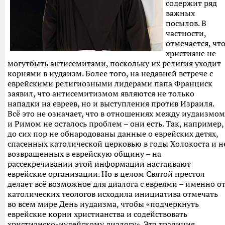
содержит ряд
важных
посылов. В
частности,
отмечается, чт
христиане не
могутбыть антисемитами, поскольку их религия уходит
корнями в иудаизм. Более того, на недавней встрече с
еврейскими религиозными лидерами папа Франциск
заявил, что антисемитизмом являются не только
нападки на евреев, но и выступления против Израиля.
Всё это не означает, что в отношениях между иудаизмом
и Римом не осталось проблем – они есть. Так, например,
до сих пор не обнародованы данные о еврейских детях,
спасенных католической церковью в годы Холокоста и н
возвращенных в еврейскую общину – на
рассекречивании этой информации настаивают
еврейские организации. Но в целом Святой престол
делает всё возможное для диалога с евреями – именно о
католических теологов исходила инициатива отмечать
во всем мире День иудаизма, чтобы «подчеркнуть
еврейские корни христианства и содействовать
христианско-иудейскому диалогу». Эта традиция,