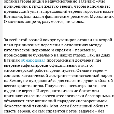
организаторы акции недвусмысленно заявили: «Мы
прикрепили к груди желтую звезду, чтобы напомнить:
предыдущий указ, запрещавший евреям торговать возле
Ватикана, был издан фашистским режимом Муссолини».
О мотивах запрета, разумеется, ни слова…
За всей этой возней вокруг сувениров отошли на второй
план грандиозные перемены в отношениях между
католической церковью и евреями – перемены,
происходящие буквально на наших глазах. Так, на днях
Ватикан
обнародовал
программный документ, где
впервые зафиксирован официальный отказ от
миссионерской работы среди иудеев. Отныне евреи –
согласно католической доктрине – единственный народ
на Земле, не нуждающийся для спасения души в «благой
вести» христианства. Получается, несмотря на то, что
иудеи не верят в Иисуса, католические богословы
признают спасение евреев «теологически бесспорным» 
объявляют этот вопиющий парадокс «неразрешимой
божественной тайной». Мол, если Всевышний обещал
спасти евреев, он сам справится с этой задачей – без