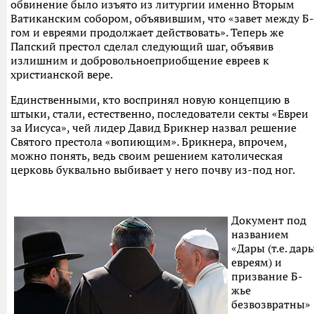
обвинение было изъято из литургии именно Вторым
Ватиканским собором, объявившим, что «завет между Б-
гом и евреями продолжает действовать». Теперь же
Папский престол сделал следующий шаг, объявив
излишним и добровольноеприобщение евреев к
христианской вере.
Единственными, кто воспринял новую концепцию в
штыки, стали, естественно, последователи секты «Евреи
за Иисуса», чей лидер Давид Брикнер назвал решение
Святого престола «вопиющим». Брикнера, впрочем,
можно понять, ведь своим решением католическая
церковь буквально выбивает у него почву из-под ног.
Документ под
названием
«Дары (т.е. дар
евреям) и
призвание Б-
жье
безвозвратны»