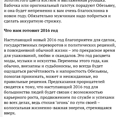
золотистого цвета костюм и выглаженная рубашка.
Бабочка или оригинальный галстук порадуют Обезьяну,
и она будет непременно к вам очень благосклонна в
новом году. Обязательно мужчинам надо побриться и
сделать аккуратную стрижку.
Что нам готовит 2016 год
Наступающий новый 2016 год благоприятен для сделок,
государственных переворотов и политических решений,
в повседневной обычной жизни – это прекрасное время
для ухаживаний, любви и скандалов. Это год расцвета
моды, музыки и искусства. Перемены этого года, как
обычно, внезапны и судьбоносны, но всегда будет
ощущаться расчётливость и напористость Обезьяны,
помогая принимать, может и неожиданные, но
правильные решения. Предсказания прорицателей
сводятся к тому, что наступающий 2016 год для
большинства людей будет связан с возможностью
карьерного роста, продвижением по службе и успехами
во всех делах, ведь стихия "огонь" по сути своей –
колоссальная жизненно-важная энергия, стремящаяся
вверх.