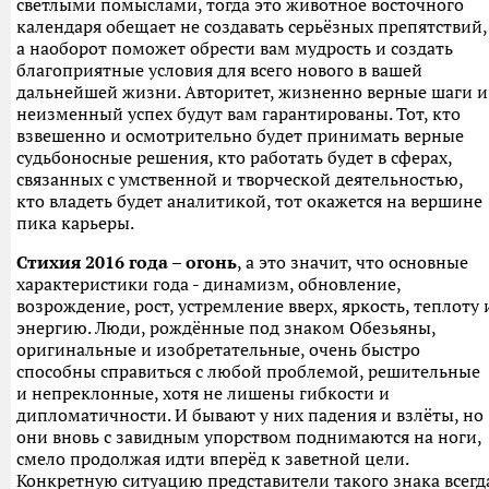
светлыми помыслами, тогда это животное восточного
календаря обещает не создавать серьёзных препятствий,
а наоборот поможет обрести вам мудрость и создать
благоприятные условия для всего нового в вашей
дальнейшей жизни. Авторитет, жизненно верные шаги и
неизменный успех будут вам гарантированы. Тот, кто
взвешенно и осмотрительно будет принимать верные
судьбоносные решения, кто работать будет в сферах,
связанных с умственной и творческой деятельностью,
кто владеть будет аналитикой, тот окажется на вершине
пика карьеры.
Стихия 2016 года – огонь
, а это значит, что основные
характеристики года - динамизм, обновление,
возрождение, рост, устремление вверх, яркость, теплоту 
энергию. Люди, рождённые под знаком Обезьяны,
оригинальные и изобретательные, очень быстро
способны справиться с любой проблемой, решительные
и непреклонные, хотя не лишены гибкости и
дипломатичности. И бывают у них падения и взлёты, но
они вновь с завидным упорством поднимаются на ноги,
смело продолжая идти вперёд к заветной цели.
Конкретную ситуацию представители такого знака всегд