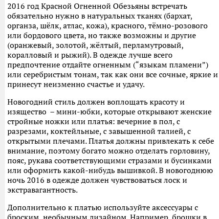
2016 год Красной Огненной Обезьяны встречать
обязательно нужно в натуральных тканях (бархат,
органза, шёлк, атлас, кожа), красного, тёмно-розового
или бордового цвета, но также возможны и другие
(оранжевый, золотой, жёлтый, перламутровый,
коралловый и рыжий). В одежде лучше всего
предпочтение отдайте огненным (“языкам пламени”)
или серебристым тонам, так как они все сочные, яркие и
принесут неизменно счастье и удачу.
Новогодний стиль должен воплощать красоту и
изящество – мини-юбки, которые открывают женские
стройные ножки или платья: вечерние в пол, с
разрезами, коктейльные, с завышенной талией, с
открытыми плечами. Платья должны привлекать к себе
внимание, поэтому богато можно отделать горловину,
пояс, рукава соответствующими стразами и бусинками
или оформить какой-нибудь вышивкой. В новогоднюю
ночь 2016 в одежде должен чувствоваться лоск и
экстравагантность.
Дополнительно к платью используйте аксессуары с
броским, необычным дизайном. Например, брошки в