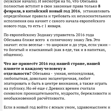
(мужское начало). И несмотря на то, что Обезьяна
полностью вступит в свои законные права только
8
февраля, в китайский новый год 2016
, устанавливать
определённые правила и требовать их неукоснительног
исполнения она начнет с самого начала европейского
нового года, то есть с 1 января.
По европейскому Зодиаку управитель 2016 года
Обезьяна ближе всего к солнечному знаку Лев. Это
значит: если веселье – то широкое и до утра, если ужин –
то богатый и изысканный (как в еде, так и в напитках,
общении).
Что же принесёт 2016 год нашей стране, нашей
планете и каждому человеку в
отдельности?
Обезьяна - умная, непоседливая,
любопытная, довольно эксцентричная, любит
эпатировать и быть в центре внимания, а также играть
на публику. Но её еще с Древних времен считали
символом проницательности, мудрости, бережливости и
необыкновенной расчётливости.
Если в новый год войти с ясным умом, здравомыслием и