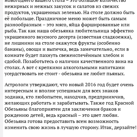
новогоднего вашего стола – это большое количество
нежирных и нежных закусок и салатов из свежих
продуктов, украшенных зеленью. На столе должно быть
её побольше. Праздничное меню может быть самым
разнообразным – это мясо, яйца фаршированные или
рыба. Так как наша обезьянка любительница эффектно
украшенного вкусного десерта (известная сладкоежка),
не лишними на столе окажутся фрукты (особенно
бананы), овощи и выпечка, ведь замечательно, если в
комнате будет пахнуть свежеиспечённым хлебом и
сдобой. Позаботьтесь о наличии качественного вина на
столах. А вот с крепкими алкогольными напитками
усердствовать не стоит - обезьяна не любит пьяных.
Астрологи утверждают, что новый 2016 год будет очень
интересным и вполне успешным для всех знаков
зодиака, кто любопытен, находчив, предприимчив,
желающих работать и зарабатывать. Также год Красной
Обезьяны благоприятен для заключения браков и
рождению детей, ведь красный – это цвет любви.
Обезьяна готова предоставить всем возможность
изменить свою жизнь в лучшую сторону. Итак, дерзайте!