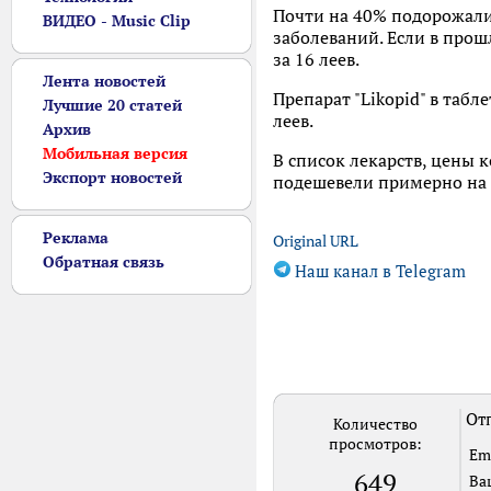
Почти на 40% подорожали 
ВИДЕО - Music Clip
заболеваний. Если в прош
за 16 леев.
Лента новостей
Препарат "Likopid" в табл
Лучшие 20 статей
леев.
Архив
Мобильная версия
В список лекарств, цены к
Экспорт новостей
подешевели примерно на 60
Реклама
Original URL
Обратная связь
Наш канал в Telegram
Отп
Количество
просмотров:
Em
649
Ва