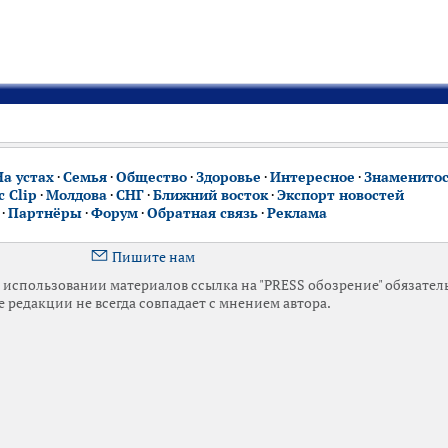
На устах
·
Семья
·
Общество
·
Здоровье
·
Интересное
·
Знаменито
 Clip
·
Молдова
·
СНГ
·
Ближний восток
·
Экспорт новостей
·
Партнёры
·
Форум
·
Обратная связь
·
Реклама
Пишите нам
использовании материалов ссылка на "PRESS обозрение" обязател
 редакции не всегда совпадает с мнением автора.