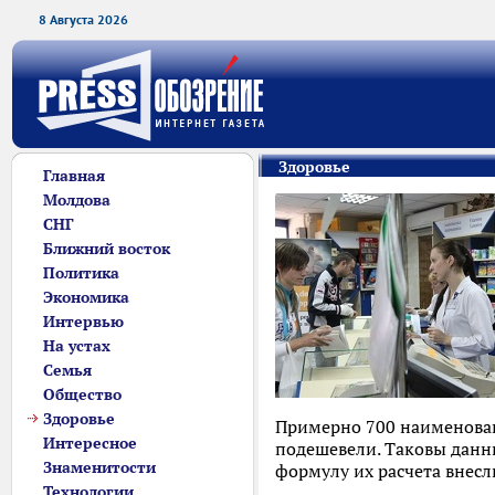
8 Августа 2026
Здоровье
Главная
Молдова
СНГ
Ближний восток
Политика
Экономика
Интервью
На устах
Семья
Общество
Здоровье
Примерно 700 наименовани
Интересное
подешевели. Таковы данны
Знаменитости
формулу их расчета внесл
Технологии