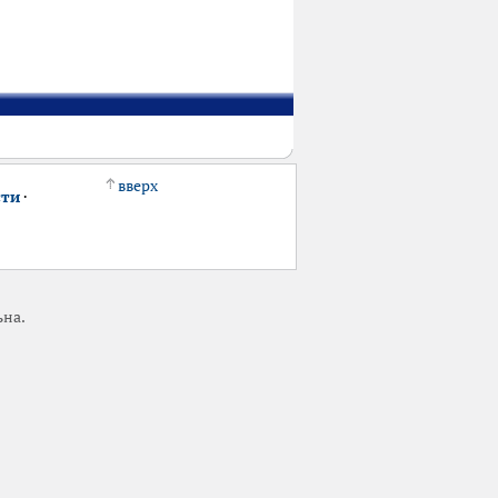
вверх
сти
·
ьна.