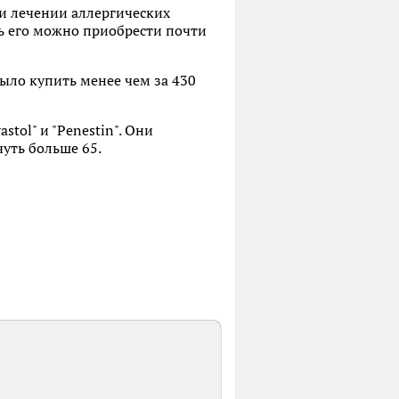
ри лечении аллергических
ерь его можно приобрести почти
 было купить менее чем за 430
tol" и "Penestin". Они
 чуть больше 65.