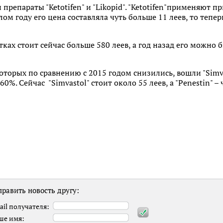
препараты "Ketotifen" и "Likopid". "Ketotifen"применяют п
лом году его цена составляла чуть больше 11 леев, то теп
етках стоит сейчас больше 580 леев, а год назад его можно
оторых по сравнению с 2015 годом снизились, вошли "Simvas
%. Сейчас "Simvastol" стоит около 55 леев, а "Penestin" –
равить новость другу:
ail получателя:
ше имя: