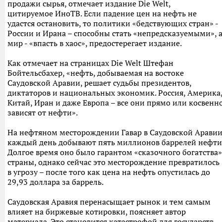
продажи сырья, отмечает издание Die Welt,
цитируемое ИноТВ. Если падение цен на нефть не
удастся остановить, то политики «бедствующих стран» -
России и Ирана – способны стать «непредсказуемыми», 
мир - «впасть в хаос», предостерегает издание.
Как отмечает на страницах Die Welt Штефан
Бойтельсбахер, «нефть, добываемая на востоке
Саудовской Аравии, решает судьбы президентов,
диктаторов и национальных экономик. Россия, Америка
Китай, Иран и даже Европа – все они прямо или косвенн
зависят от нефти».
На нефтяном месторождении Гавар в Саудовской Арави
каждый день добывают пять миллионов баррелей нефти
Долгое время оно было гарантом «сказочного богатства»
страны, однако сейчас это месторождение превратилось
в угрозу – после того как цена на нефть опустилась до
29,93 доллара за баррель.
Саудовская Аравия перенасыщает рынок и тем самым
влияет на биржевые котировки, поясняет автор
материала. Это становится катастрофой для государств,