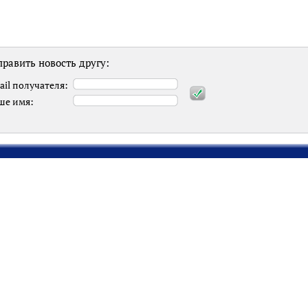
равить новость другу:
ail получателя:
ше имя: