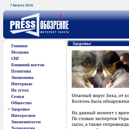
7 Августа 2026
Здоровье
Главная
Молдова
СНГ
Ближний восток
Политика
Экономика
Интервью
На устах
Опасный вирус Зика, от к
Семья
Болезнь была обнаружена
Общество
Здоровье
На данный момент у врач
Интересное
По словам экспертов Упр
Знаменитости
сыпи, а также сопровожд
Технологии