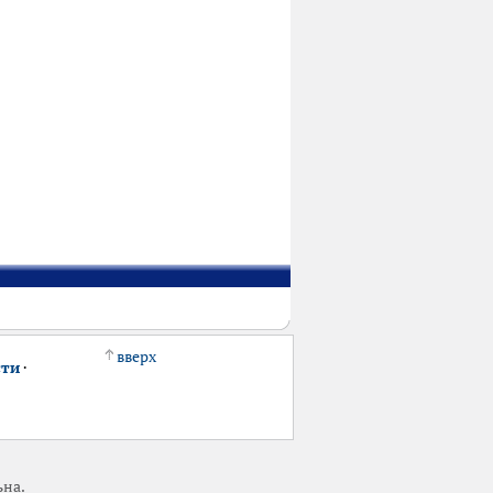
вверх
сти
·
ьна.