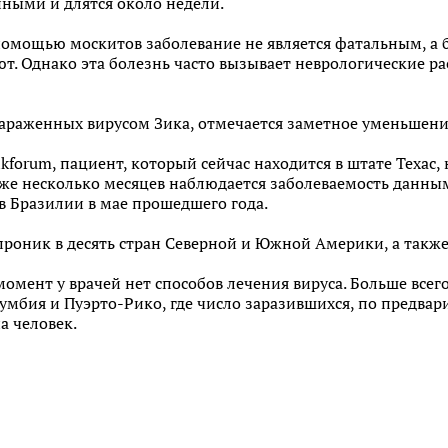
ыми и длятся около недели.
помощью москитов заболевание не является фатальным, а 
. Однако эта болезнь часто вызывает неврологические ра
зараженных вирусом Зика, отмечается заметное уменьшени
forum, пациент, который сейчас находится в штате Техас, 
же несколько месяцев наблюдается заболеваемость данным
в Бразилии в мае прошедшего года.
проник в десять стран Северной и Южной Америки, а также
омент у врачей нет способов лечения вируса. Больше всего
лумбия и Пуэрто-Рико, где число заразившихся, по предва
а человек.