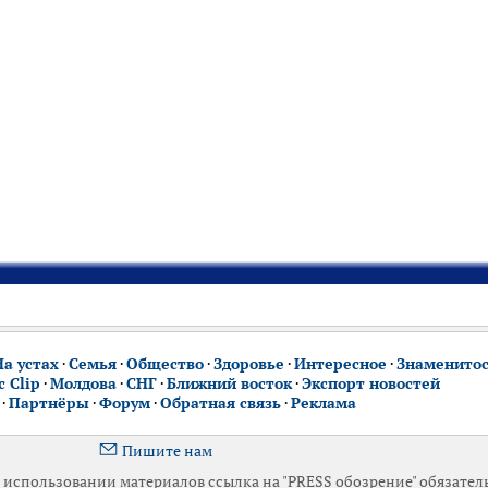
На устах
·
Семья
·
Общество
·
Здоровье
·
Интересное
·
Знаменито
 Clip
·
Молдова
·
СНГ
·
Ближний восток
·
Экспорт новостей
·
Партнёры
·
Форум
·
Обратная связь
·
Реклама
Пишите нам
использовании материалов ссылка на "PRESS обозрение" обязател