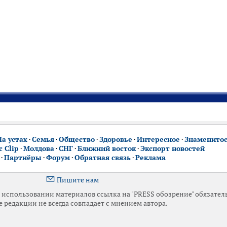
На устах
·
Семья
·
Общество
·
Здоровье
·
Интересное
·
Знаменито
 Clip
·
Молдова
·
СНГ
·
Ближний восток
·
Экспорт новостей
·
Партнёры
·
Форум
·
Обратная связь
·
Реклама
Пишите нам
использовании материалов ссылка на "PRESS обозрение" обязател
 редакции не всегда совпадает с мнением автора.