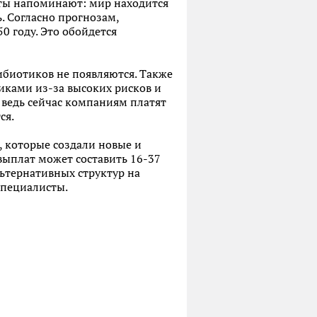
рты напоминают: мир находится
. Согласно прогнозам,
0 году. Это обойдется
ибиотиков не появляются. Также
ками из-за высоких рисков и
, ведь сейчас компаниям платят
ся.
 которые создали новые и
выплат может составить 16-37
льтернативных структур на
специалисты.