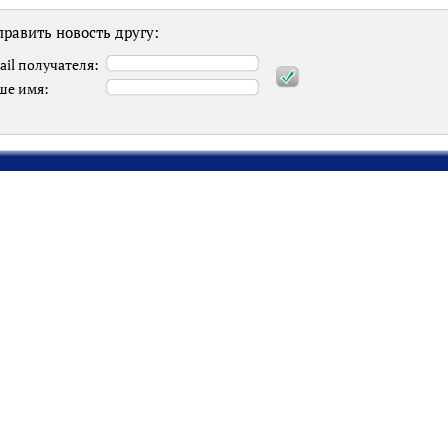
равить новость другу:
ail получателя:
ше имя: