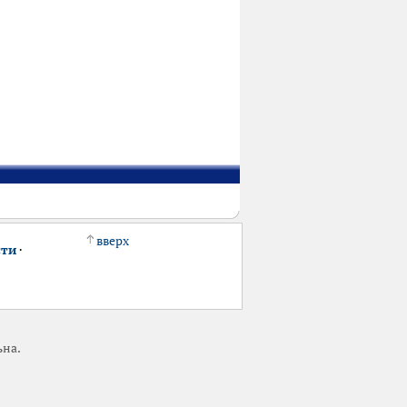
вверх
сти
·
ьна.