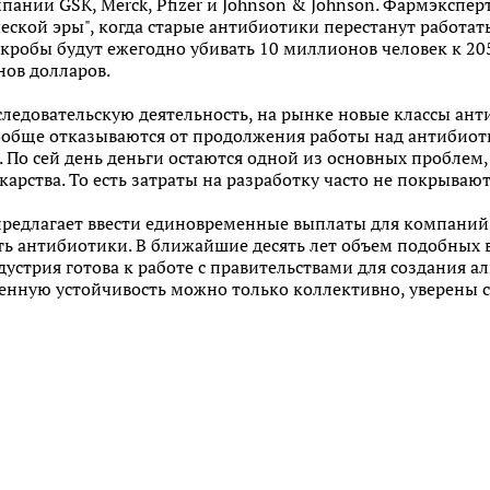
ании GSK, Merck, Pfizer и Johnson & Johnson. Фармэкспе
еской эры", когда старые антибиотики перестанут работать
робы будут ежегодно убивать 10 миллионов человек к 205
нов долларов.
ледовательскую деятельность, на рынке новые классы ант
бще отказываются от продолжения работы над антибиоти
. По сей день деньги остаются одной из основных проблем
карства. То есть затраты на разработку часто не покрывают
едлагает ввести единовременные выплаты для компаний,
ь антибиотики. В ближайшие десять лет объем подобных 
устрия готова к работе с правительствами для создания а
венную устойчивость можно только коллективно, уверены 