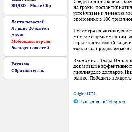
Среди подписавшихся комп
ВИДЕО - Music Clip
на грани "постантибиотич
устойчивые к лечению мик
экономике в 100 триллио
Лента новостей
Лучшие 20 статей
Несмотря на активную исс
Архив
многие фармкомпании воо
Мобильная версия
серьезности самой задачи
Экспорт новостей
только за продаваемые ле
Экономист Джим Онилл пр
Реклама
доказавшие эффективност
Обратная связь
миллиардов долларов. Инд
рынке. Победить лекарст
Original URL
Наш канал в Telegram