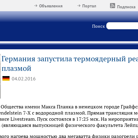
Объявления
Портал
Подписка
Поиск
Германия запустила термоядерный реа
плазмой
04.02.2016
Общества имени Макса Планка в немецком городе Грайфсв
ndelstein 7-X с водородной плазмой. Прямая трансляция 
исе Livestream. Пуск состоялся в 17:25 мск. На мероприят
 (являющаяся выпускницей физического факультета Лейпци
го нагрева мощностью два мегаватта физики разогрели р