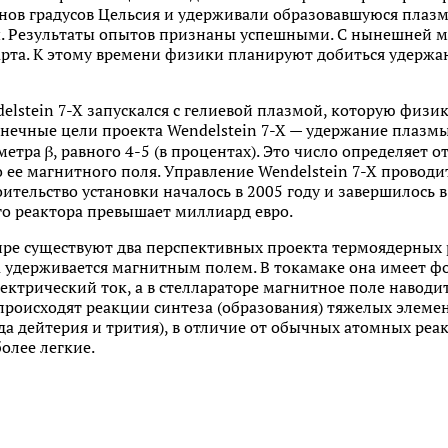
нов градусов Цельсия и удерживали образовавшуюся плазм
ды. Результаты опытов признаны успешными. С нынешней
арта. К этому времени физики планируют добиться удержа
delstein 7-X запускался с гелиевой плазмой, которую физ
онечные цели проекта Wendelstein 7-X — удержание плазмы
етра β, равного 4-5 (в процентах). Это число определяет
ее магнитного поля. Управление Wendelstein 7-X провод
ительство установки началось в 2005 году и завершилось в
о реактора превышает миллиард евро.
ире существуют два перспективных проекта термоядерных 
а удерживается магнитным полем. В токамаке она имеет ф
ектрический ток, а в стеллараторе магнитное поле навод
роисходят реакции синтеза (образования) тяжелых элемен
да дейтерия и трития), в отличие от обычных атомных реак
олее легкие.