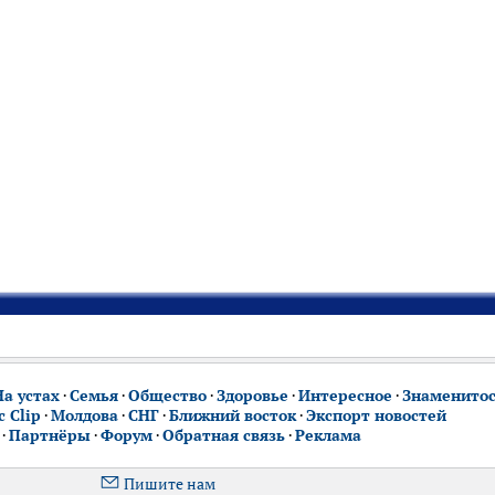
На устах
·
Семья
·
Общество
·
Здоровье
·
Интересное
·
Знаменито
 Clip
·
Молдова
·
СНГ
·
Ближний восток
·
Экспорт новостей
·
Партнёры
·
Форум
·
Обратная связь
·
Реклама
Пишите нам