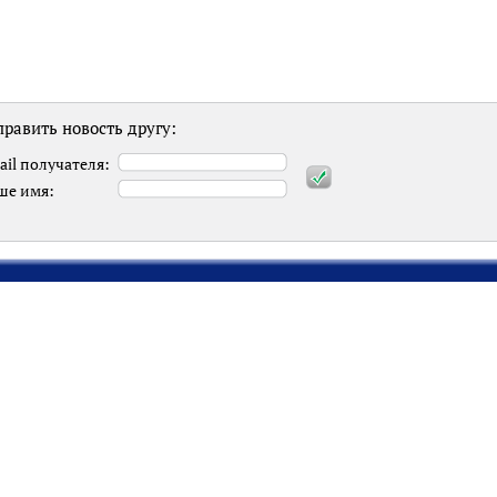
равить новость другу:
ail получателя:
ше имя: