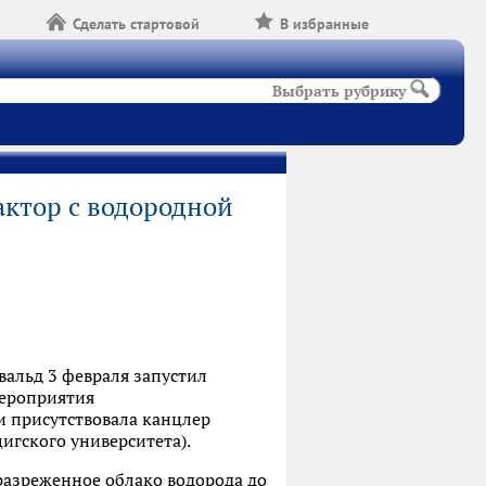
Сделать стартовой
В избранные
Выбрать рубрику
ктор с водородной
альд 3 февраля запустил
мероприятия
ии присутствовала канцлер
гского университета).
азреженное облако водорода до