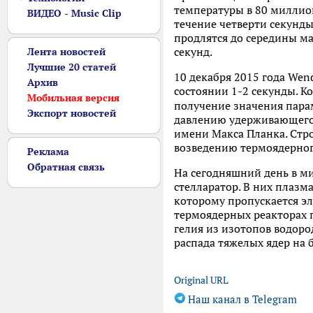
температуры в 80 миллио
ВИДЕО - Music Clip
течение четверти секун
продлятся до середины м
секунд.
Лента новостей
Лучшие 20 статей
10 декабря 2015 года Wen
Архив
состоянии 1-2 секунды. К
Мобильная версия
получение значения парам
Экспорт новостей
давлению удерживающего 
имени Макса Планка. Стро
возведению термоядерног
Реклама
Обратная связь
На сегодняшний день в м
стелларатор. В них плазм
которому пропускается эл
термоядерных реакторах п
гелия из изотопов водоро
распада тяжелых ядер на б
Original URL
Наш канал в Telegram