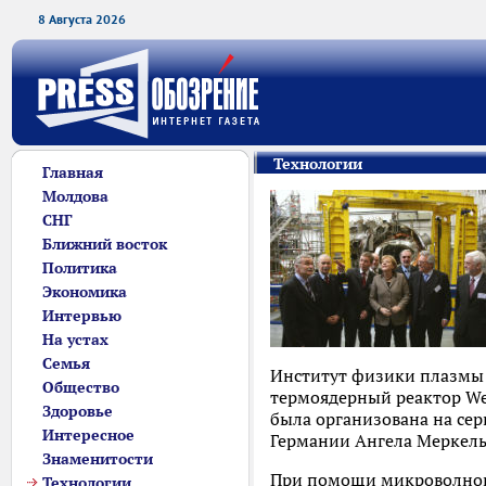
8 Августа 2026
Технологии
Главная
Молдова
СНГ
Ближний восток
Политика
Экономика
Интервью
На устах
Семья
Институт физики плазмы 
Общество
термоядерный реактор We
Здоровье
была организована на серв
Интересное
Германии Ангела Меркель
Знаменитости
При помощи микроволново
Технологии