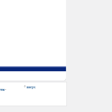
вверх
сти
·