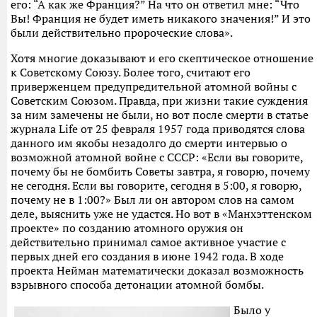
его: “А как же Франция?” На что он ответил мне: “Что
Вы! Франция не будет иметь никакого значения!” И это
были действительно пророческие слова».
Хотя многие доказывают и его скептическое отношение
к Советскому Союзу. Более того, считают его
приверженцем предупредительной атомной войны с
Советским Союзом. Правда, при жизни такие суждения
за ним замечены не были, но вот после смерти в статье
журнала Life от 25 февраля 1957 года приводятся слова
данного им якобы незадолго до смерти интервью о
возможной атомной войне с СССР: «Если вы говорите,
почему бы не бомбить Советы завтра, я говорю, почему
не сегодня. Если вы говорите, сегодня в 5:00, я говорю,
почему не в 1:00?» Был ли он автором слов на самом
деле, выяснить уже не удастся. Но вот в «Манхэттенском
проекте» по созданию атомного оружия он
действительно принимал самое активное участие с
первых дней его создания в июне 1942 года. В ходе
проекта Нейман математически доказал возможность
взрывного способа детонации атомной бомбы.
Было у