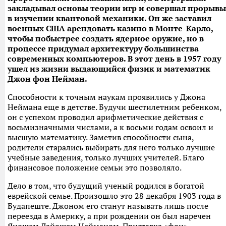
закладывал основы теории игр и совершал прорывы
в изучении квантовой механики. Он же заставил
военных США арендовать казино в Монте-Карло,
чтобы побыстрее создать ядерное оружие, но в
процессе придумал архитектуру большинства
современных компьютеров. В этот день в 1957 году
ушел из жизни выдающийся физик и математик
Джон фон Нейман.
Способности к точным наукам проявились у Джона
Неймана еще в детстве. Будучи шестилетним ребенком,
он с успехом проводил арифметические действия с
восьмизначными числами, а к восьми годам освоил и
высшую математику. Заметив способности сына,
родители старались выбирать для него только лучшие
учебные заведения, только лучших учителей. Благо
финансовое положение семьи это позволяло.
Дело в том, что будущий ученый родился в богатой
еврейской семье. Произошло это 28 декабря 1903 года в
Будапеште. Джоном его станут называть лишь после
переезда в Америку, а при рождении он был наречен