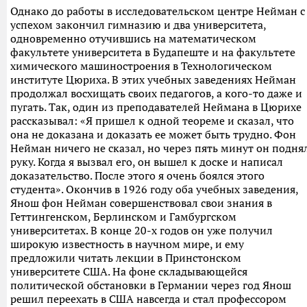
Однако до работы в исследовательском центре Нейман с
успехом закончил гимназию и два университета,
одновременно отучившись на математическом
факультете университета в Будапеште и на факультете
химического машиностроения в Технологическом
институте Цюриха. В этих учебных заведениях Нейман
продолжал восхищать своих педагогов, а кого-то даже и
пугать. Так, один из преподавателей Неймана в Цюрихе
рассказывал: «Я пришел к одной теореме и сказал, что
она не доказана и доказать ее может быть трудно. Фон
Нейман ничего не сказал, но через пять минут он подня
руку. Когда я вызвал его, он вышел к доске и написал
доказательство. После этого я очень боялся этого
студента». Окончив в 1926 году оба учебных заведения,
Янош фон Нейман совершенствовал свои знания в
Геттингенском, Берлинском и Гамбургском
университетах. В конце 20-х годов он уже получил
широкую известность в научном мире, и ему
предложили читать лекции в Принстонском
университете США. На фоне складывающейся
политической обстановки в Германии через год Янош
решил переехать в США навсегда и стал профессором