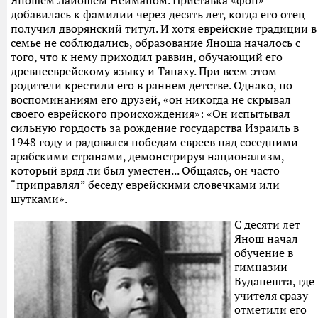
Яношем Лайошем Нейманом. Приставка «фон»
добавилась к фамилии через десять лет, когда его отец
получил дворянский титул. И хотя еврейские традиции в
семье не соблюдались, образование Яноша началось с
того, что к нему приходил раввин, обучающий его
древнееврейскому языку и Танаху. При всем этом
родители крестили его в раннем детстве. Однако, по
воспоминаниям его друзей, «он никогда не скрывал
своего еврейского происхождения»: «Он испытывал
сильную гордость за рождение государства Израиль в
1948 году и радовался победам евреев над соседними
арабскими странами, демонстрируя национализм,
который вряд ли был уместен... Общаясь, он часто
“приправлял” беседу еврейскими словечками или
шутками».
С десяти лет
Янош начал
обучение в
гимназии
Будапешта, где
учителя сразу
отметили его