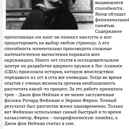
выдающиеся
способности.
Янош обладал
феноменально
памятью.
Содержание
прочитанных им книг он помнил наизусть и мог
процитировать на выбор любую страницу. А его
способность моментально производить сложные
математические вычисления поражала всех
окружающих. Много лет спустя в исследовательском
центре по разработке ядерного оружия в Лос-Аламосе
(США) произошла история, которую впоследствии
передавали из уст в уста все очевидцы. Тогда во время
опытов у ученых возникла срочная необходимость
рассчитать какой-то процесс. За эту работу принялись
трое – Джон фон Нейман и не менее заслуженные
физики Ричард Фейнман и Энрико Ферми. Точный
результат был рассчитан всеми одновременно. Только
вот Фейнман использовал самый быстрый в то время
калькулятор, Ферми – логарифмическую линейку, а
Джон фон Нейман считал в уме.