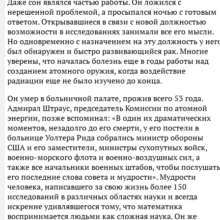
Даже сон являлся частью работы. Он ложился с
нерешенной проблемой, а просыпался ночью с готовым
ответом. Открывавшиеся в связи с новой должностью
возможности в исследованиях занимали все его мысли.
Но одновременно с назначением на эту должность у нег
был обнаружен и быстро развивающийся рак. Многие
уверены, что началась болезнь еще в годы работы над
созданием атомного оружия, когда воздействие
радиации еще не было изучено до конца.
Он умер в больничной палате, прожив всего 53 года.
Адмирал Штраус, председатель Комиссии по атомной
энергии, позже вспоминал: «В один их драматических
моментов, незадолго до его смерти, у его постели в
больнице Уолтера Рида собрались министр обороны
США и его заместители, министры сухопутных войск,
военно-морского флота и военно-воздушных сил, а
также все начальники военных штабов, чтобы послушат
его последние слова совета и мудрости». Мудрости
человека, написавшего за свою жизнь более 150
исследований в различных областях науки и всегда
искренне удивлявшегося тому, что математика
воспринимается людьми как сложная наука. Он же