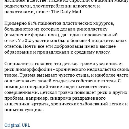
насилием в детстве. Также их спросили о насилии между
родителями, злоупотреблении алкоголем и
наркотиками, пишет The Daily Mail.
Примерно 81% пациентов пластических хирургов,
большинство из которых делали ринопластику
(изменение формы носа), дал один положительный
ответ. У 50% участников было больше 4 положительных
ответов. Почти все эти добровольцы имели высшее
образование и принадлежали к среднему классу.
Специалисты говорят, что детская травма увеличивает
риск дисморфофобии - хронического недовольства свои
телом. Травма вызывает чувство стыда, и наиболее часто
она заставляет людей стыдиться собственного тела. С
помощью операций такие люди пытаются стать
совершенными. Детская травма повышает риск и других
проблем, например, синдрома раздраженного
кишечника, артрита, хронических заболеваний легких и
попыток суицида.
Original URL