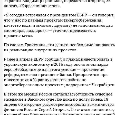
Украины Владимир Гройсман, передает во вторник, 26
апреля, «Корреспондент.net».
«Я сегодня встречался с президентом ЕБРР — он говорит,
что у нас по разным проектам (энергосбережения,
качество воды и многому другому) не использовано два
миллиарда долларов», — уточнил председатель
правительства.
По словам Гройсмана, эти деньги необходимо направить
на реализацию внутренних проектов.
Ранее в апреле ЕБРР сообщил о планах инвестировать в
украинскую экономику в 2016 году около миллиарда
евро. Необходимое для этого условие — проведение
реформ, отмечал президент банка. Приоритетом при
инвестициях в Украину остается работа по
энергосберегающим проектам, подчеркивал Чакрабарти
В этом же месяце Россия согласиласьотложить судебное
заседание в Высоком суде Лондона по долгу Киева. 18
апреля об отсрочке рассмотрениясообщил замминистра
финансов России Сергей Сторчак. По словам чиновника,
в первый раз Россия уступила Украине, однако во второй