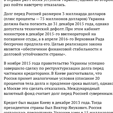
раз пойти навстречу отказалась.
Долг перед Россией размером 3 миллиарда долларов
(плюс проценты — 75 миллионов долларов) Украина
должна была погасить до 31 декабря 2015 года, однако
допустила технический дефолт. При этом кабинет
министров в декабре 2015-го ввелмораторий на
погашение ссуды, а в апреле 2016-го Верховная Рада
бессрочно продлила его. Целью реализации закона
является «обеспечение финансовой стабильности и
долговой устойчивости страны».
В ноябре 2015 года правительство Украины успешно
завершило сделку по реструктуризации долга перед
частными кредиторами. В Киеве рассчитывали, что
Россия примет аналогичные условия (списание 20
процентов тела долга и продление срока выплат), однак
в Москве это сделать отказались. Международный
валютный фонд считает долг перед Россией суверенным
Кредит был выдан Киеву в декабре 2013 года. Тогда
президентом страны был Виктор Янукович. Россия
согласилась предоставить Украине заем в 15 миллиардов