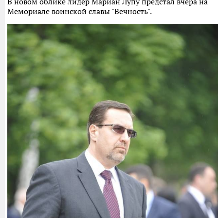
В новом облике лидер Мариан Лупу предстал вчера на
Мемориале воинской славы "Вечность".