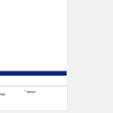
вверх
сти
·