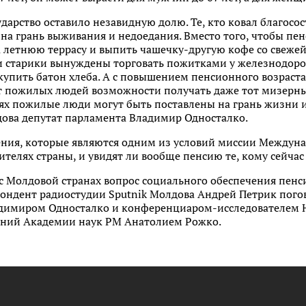
арство оставило незавидную долю. Те, кто ковал благосос
 на грань выживания и недоедания. Вместо того, чтобы пе
 летнюю террасу и выпить чашечку-другую кофе со свежей 
ши старики вынуждены торговать пожитками у железнодоро
упить батон хлеба. А с повышением пенсионного возраста
т пожилых людей возможности получать даже тот мизерны
иях пожилые люди могут быть поставлены на грань жизни и
дова депутат парламента Владимир Односталко.
ния, которые являются одним из условий миссии Междун
ителях страны, и увидят ли вообще пенсию те, кому сейчас
 с Молдовой странах вопрос социального обеспечения пенс
пондент радиостудии Sputnik Молдова Андрей Петрик погов
димиром Односталко и конференциаром-исследователем 
аний Академии наук РМ Анатолием Рожко.