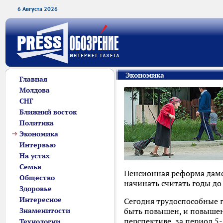
6 Августа 2026
Экономика
Главная
Молдова
СНГ
Ближний восток
Политика
Экономика
Интервью
На устах
Семья
Пенсионная реформа дамок
Общество
начинать считать годы до
Здоровье
Интересное
Сегодня трудоспособные 
Знаменитости
быть повышен, и повышен 
перспективе, за период 5-
Технологии