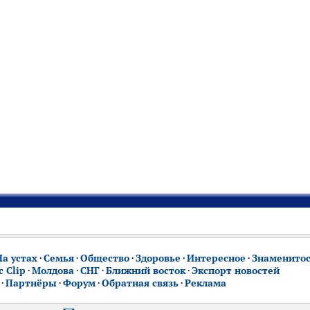
На устах
·
Семья
·
Общество
·
Здоровье
·
Интересное
·
Знаменито
 Clip
·
Молдова
·
СНГ
·
Ближний восток
·
Экспорт новостей
·
Партнёры
·
Форум
·
Обратная связь
·
Реклама