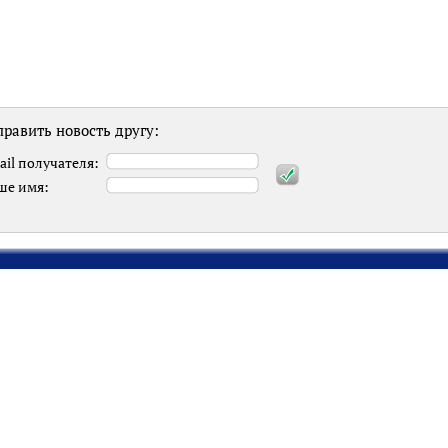
равить новость другу:
ail получателя:
ше имя: