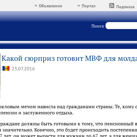
Объявления
Портал
Подписка
Поиск
Какой сюрприз готовит МВФ для молд
23.07.2016
ловым мечом нависла над гражданами страны. Те, кому се
 пенсии и заслуженного отдыха.
граждане должны быть готовыми к тому, что пенсионный 
значительно. Конечно, это будет происходить постепенно
7 лет, он может вырасти для мужчин до 67 лет, а для женщи