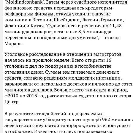
"Moldindconbank". Затем через судебного исполнителя
финансовые средства передавались кредиторам –
оффшорным фирмам, откуда уходили в другие
компании в Эстонии, Швейцарии, Латвии, Германии,
Франции и Китая. "Судьи вынесли решения по 11,48
миллиарда долларов, остальные 8,5 миллиарда
переведены по поддельным документам", — сказал
Морарь.
Уголовное расследование в отношении магистратов
началось на прошлой неделе. Всего открыты 16
уголовных дел по подозрению в пособничестве
отмывания денег. Суммы взыскиваемых денежных
средств, согласно решениям молдавских инстанции,
варьировали от нескольких десятков миллионов до соте
миллионов долларов. Больше всего таких дел в период
с 2010 по 2013 год рассматривал суд столичного сектора
Центр.
В результате этих действий подозреваемых
государственному бюджету нанесен ущерб 962 миллион
леев в связи с неуплатой гонораров, которые поступают
в госбюджет. Известно, что двух подозреваемых