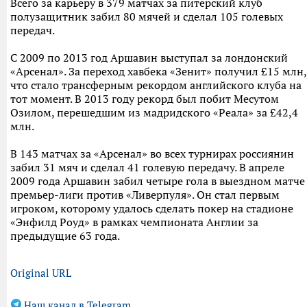
Всего за карьеру в 379 матчах за питерский клуб
полузащитник забил 80 мячей и сделал 105 голевых
передач.
С 2009 по 2013 год Аршавин выступал за лондонский
«Арсенал». За переход хавбека «Зенит» получил £15 млн,
что стало трансферным рекордом английского клуба на
тот момент. В 2013 году рекорд был побит Месутом
Озилом, перешедшим из мадридского «Реала» за £42,4
млн.
В 143 матчах за «Арсенал» во всех турнирах россиянин
забил 31 мяч и сделал 41 голевую передачу. В апреле
2009 года Аршавин забил четыре гола в выездном матче
премьер-лиги против «Ливерпуля». Он стал первым
игроком, которому удалось сделать покер на стадионе
«Энфилд Роуд» в рамках чемпионата Англии за
предыдущие 63 года.
Original URL
Наш канал в Telegram