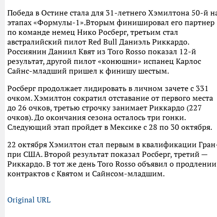
Победа в Остине стала для 31-летнего Хэмилтона 50-й н
этапах «Формулы-1».Вторым финишировал его партнер
по команде немец Нико Росберг, третьим стал
австралийский пилот Red Bull Даниэль Риккардо.
Россиянин Даниил Квят из Toro Rosso показал 12-й
результат, другой пилот «конюшни» испанец Карлос
Сайнс-младший пришел к финишу шестым.
Росберг продолжает лидировать в личном зачете с 331
очком. Хэмилтон сократил отставание от первого места
до 26 очков, третью строчку занимает Риккардо (227
очков). До окончания сезона осталось три гонки.
Следующий этап пройдет в Мексике с 28 по 30 октября.
22 октября Хэмилтон стал первым в квалификации Гран
при США. Второй результат показал Росберг, третий —
Риккардо. В тот же день Toro Rosso объявил о продлении
контрактов с Квятом и Сайнсом-младшим.
Original URL