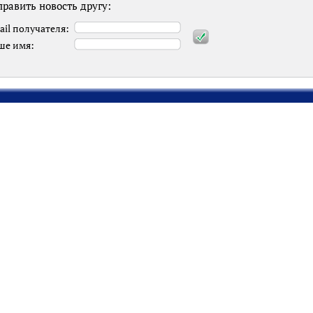
равить новость другу:
ail получателя:
ше имя: