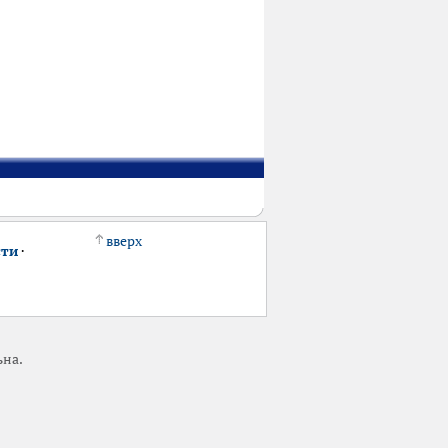
вверх
сти
·
ьна.