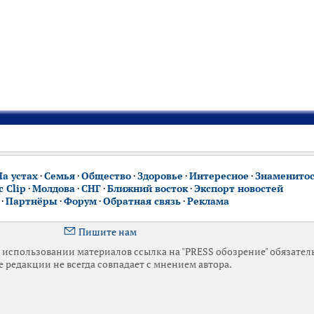
На устах
·
Семья
·
Общество
·
Здоровье
·
Интересное
·
Знаменито
 Clip
·
Молдова
·
СНГ
·
Ближний восток
·
Экспорт новостей
·
Партнёры
·
Форум
·
Обратная связь
·
Реклама
Пишите нам
использовании материалов ссылка на "PRESS обозрение" обязател
 редакции не всегда совпадает с мнением автора.