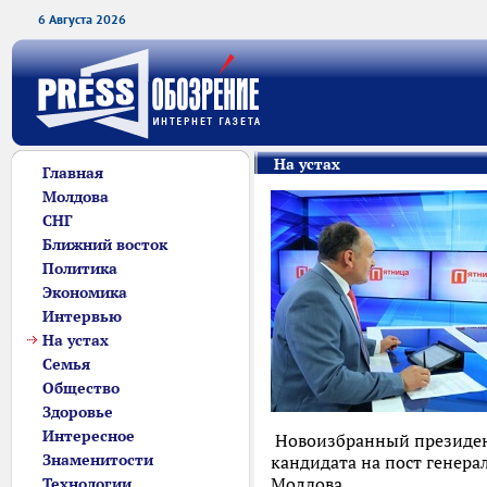
6 Августа 2026
На устах
Главная
Молдова
СНГ
Ближний восток
Политика
Экономика
Интервью
На устах
Семья
Общество
Здоровье
Интересное
Новоизбранный президен
Знаменитости
кандидата на пост генера
Молдова.
Технологии