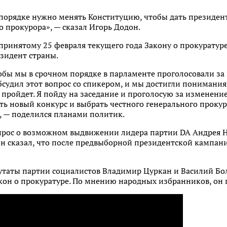
м порядке нужно менять Конституцию, чтобы дать презид
 прокурора», — сказал Игорь Додон.
 принятому 25 февраля текущего года Закону о прокуратур
зидент страны.
обы мы в срочном порядке в парламенте проголосовали за
обсудил этот вопрос со спикером, и мы достигли понимания
 пройдет. Я пойду на заседание и проголосую за изменение
ь новый конкурс и выбрать честного генерального прокур
, — поделился планами политик.
опрос о возможном выдвижении лидера партии DA Андрея Н
он сказал, что после предвыборной президентской кампан
утаты партии социалистов Владимир Цуркан и Василий Бол
кон о прокуратуре. По мнению народных избранников, он