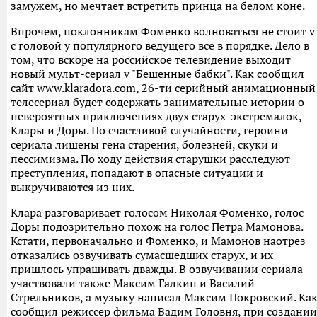
замужем, но мечтает встретить принца на белом коне.
Впрочем, поклонникам Фоменко волноваться не стоит v
с головой у популярного ведущего все в порядке. Дело в
том, что вскоре на российское телевидение выходит
новый мульт-сериал v "Бешенные бабки". Как сообщил
сайт www.klaradora.com, 26-ти серийный анимационный
телесериал будет содержать занимательные истории о
невероятных приключениях двух старух-экстремалок,
Клары и Доры. По счастливой случайности, героини
сериала лишены гена старения, болезней, скуки и
пессимизма. По ходу действия старушки расследуют
преступления, попадают в опасные ситуации и
выкручиваются из них.
Клара разговаривает голосом Николая Фоменко, голос
Доры подозрительно похож на голос Петра Мамонова.
Кстати, первоначально и Фоменко, и Мамонов наотрез
отказались озвучивать сумасшедших старух, и их
пришлось упрашивать дважды. В озвучивании сериала
участвовали также Максим Галкин и Василий
Стрельников, а музыку написал Максим Покровский. Ка
сообщил режиссер фильма Вадим Головня, при создании