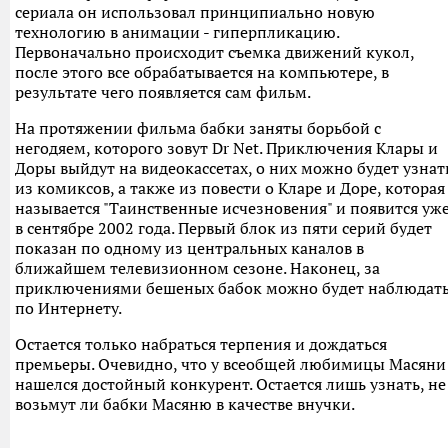
сериала он использовал принципиально новую
технологию в анимации - гиперпликацию.
Первоначально происходит съемка движений кукол,
после этого все обрабатывается на компьютере, в
результате чего появляется сам фильм.
На протяжении фильма бабки заняты борьбой с
негодяем, которого зовут Dr Net. Приключения Клары и
Доры выйдут на видеокассетах, о них можно будет узнат
из комиксов, а также из повести о Кларе и Доре, которая
называется "Таинственные исчезновения" и появится уж
в сентябре 2002 года. Первый блок из пяти серий будет
показан по одному из центральных каналов в
ближайшем телевизионном сезоне. Наконец, за
приключениями бешеных бабок можно будет наблюдат
по Интернету.
Остается только набраться терпения и дождаться
премьеры. Очевидно, что у всеобщей любимицы Масяни
нашелся достойный конкурент. Остается лишь узнать, не
возьмут ли бабки Масяню в качестве внучки.