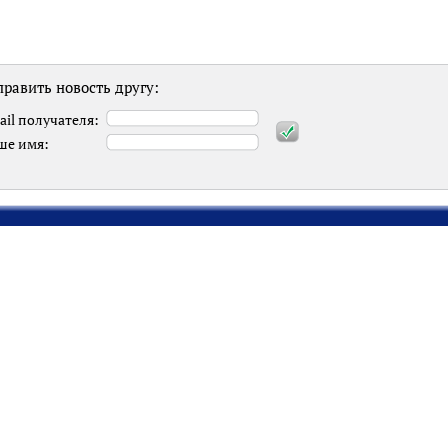
равить новость другу:
ail получателя:
ше имя: