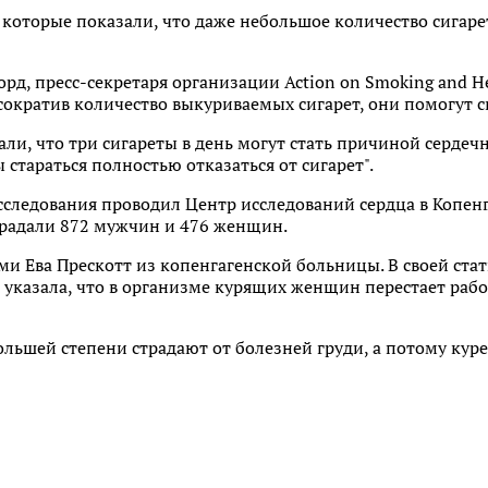
 которые показали, что даже небольшое количество сигаре
д, пресс-секретаря организации Action on Smoking and H
сократив количество выкуриваемых сигарет, они помогут 
али, что три сигареты в день могут стать причиной сердеч
 стараться полностью отказаться от сигарет".
следования проводил Центр исследований сердца в Копенга
традали 872 мужчин и 476 женщин.
 Ева Прескотт из копенгагенской больницы. В своей статье
а указала, что в организме курящих женщин перестает ра
льшей степени страдают от болезней груди, а потому куре