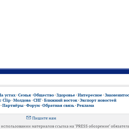
На устах
·
Семья
·
Общество
·
Здоровье
·
Интересное
·
Знаменито
 Clip
·
Молдова
·
СНГ
·
Ближний восток
·
Экспорт новостей
·
Партнёры
·
Форум
·
Обратная связь
·
Реклама
Пишите нам
использовании материалов ссылка на "PRESS обозрение" обязател