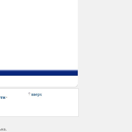
вверх
сти
·
ьна.