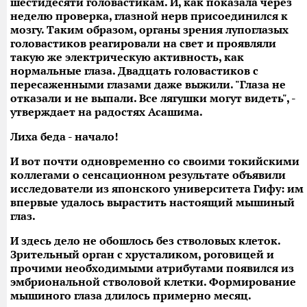
шестидесяти головастикам. И, как показала через
неделю проверка, глазной нерв присоединился к
мозгу. Таким образом, органы зрения лупоглазых
головастиков реагировали на свет и проявляли
такую же электрическую активность, как
нормальные глаза. Двадцать головастиков с
пересаженными глазами даже выжили. "Глаза не
отказали и не выпали. Все лягушки могут видеть", -
утверждает на радостях Асашима.
Лиха беда - начало!
И вот почти одновременно со своими токийскими
коллегами о сенсационном результате объявили
исследователи из японского университета Гифу: им
впервые удалось вырастить настоящий мышиный
глаз.
И здесь дело не обошлось без стволовых клеток.
Зрительный орган с хрусталиком, роговицей и
прочими необходимыми атрибутами появился из
эмбриональной стволовой клетки. Формирование
мышиного глаза длилось примерно месяц.