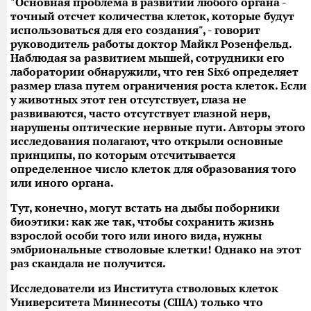
"Основная проблема в развитии любого органа -
точный отсчет количества клеток, которые будут
использоваться для его создания", - говорит
руководитель работы доктор Майкл Розенфельд.
Наблюдая за развитием мышей, сотрудники его
лаборатории обнаружили, что ген Six6 определяет
размер глаза путем ограничения роста клеток. Если
у животных этот ген отсутствует, глаза не
развиваются, часто отсутствует глазной нерв,
нарушены оптические нервные пути. Авторы этого
исследования полагают, что открыли основные
принципы, по которым отсчитывается
определенное число клеток для образования того
или иного органа.
Тут, конечно, могут встать на дыбы поборники
биоэтики: как же так, чтобы сохранить жизнь
взрослой особи того или иного вида, нужны
эмбриональные стволовые клетки! Однако на этот
раз скандала не получится.
Исследователи из Института стволовых клеток
Университета Миннесоты (США) только что