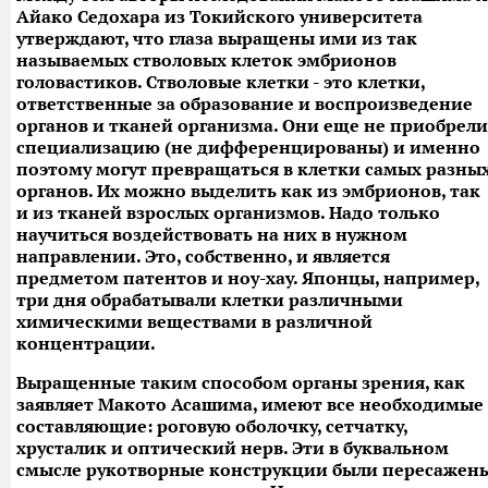
Айако Седохара из Токийского университета
утверждают, что глаза выращены ими из так
называемых стволовых клеток эмбрионов
головастиков. Стволовые клетки - это клетки,
ответственные за образование и воспроизведение
органов и тканей организма. Они еще не приобрели
специализацию (не дифференцированы) и именно
поэтому могут превращаться в клетки самых разны
органов. Их можно выделить как из эмбрионов, так
и из тканей взрослых организмов. Надо только
научиться воздействовать на них в нужном
направлении. Это, собственно, и является
предметом патентов и ноу-хау. Японцы, например,
три дня обрабатывали клетки различными
химическими веществами в различной
концентрации.
Выращенные таким способом органы зрения, как
заявляет Макото Асашима, имеют все необходимые
составляющие: роговую оболочку, сетчатку,
хрусталик и оптический нерв. Эти в буквальном
смысле рукотворные конструкции были пересажен