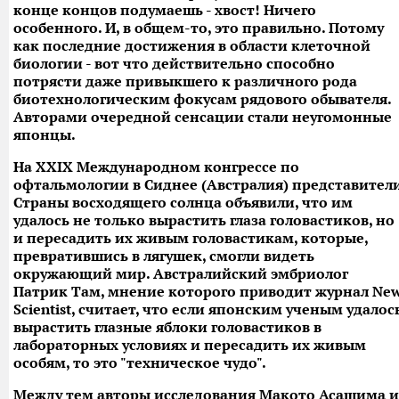
конце концов подумаешь - хвост! Ничего
особенного. И, в общем-то, это правильно. Потому
как последние достижения в области клеточной
биологии - вот что действительно способно
потрясти даже привыкшего к различного рода
биотехнологическим фокусам рядового обывателя.
Авторами очередной сенсации стали неугомонные
японцы.
На XXIX Международном конгрессе по
офтальмологии в Сиднее (Австралия) представител
Страны восходящего солнца объявили, что им
удалось не только вырастить глаза головастиков, но
и пересадить их живым головастикам, которые,
превратившись в лягушек, смогли видеть
окружающий мир. Австралийский эмбриолог
Патрик Там, мнение которого приводит журнал Ne
Scientist, считает, что если японским ученым удалос
вырастить глазные яблоки головастиков в
лабораторных условиях и пересадить их живым
особям, то это "техническое чудо".
Между тем авторы исследования Макото Асашима и