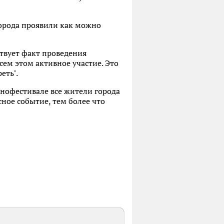
города проявили как можно
ствует факт проведения
сем этом активное участие. Это
еть".
орнофестивале все жители города
сное событие, тем более что