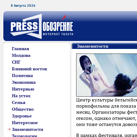
8 Августа 2026
Знаменитости
Главная
Молдова
СНГ
Ближний восток
Политика
Экономика
Интервью
На устах
Центр культуры бельгийс
Семья
порнофильмы для показа 
Общество
месяц. Организаторы фест
Здоровье
сексом, однако отмечают,
Интересное
они тоже останутся довол
Знаменитости
В рамках фестиваля, орга
Технологии