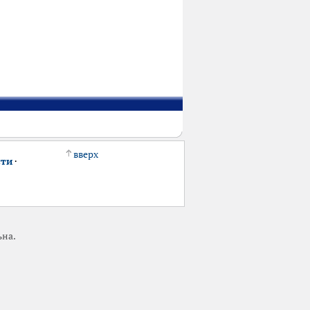
вверх
сти
·
ьна.