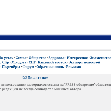
На устах
·
Семья
·
Общество
·
Здоровье
·
Интересное
·
Знаменито
 Clip
·
Молдова
·
СНГ
·
Ближний восток
·
Экспорт новостей
·
Партнёры
·
Форум
·
Обратная связь
·
Реклама
Пишите нам
использовании материалов ссылка на "PRESS обозрение" обязател
 редакции не всегда совпадает с мнением автора.