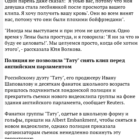
Один парень даже сказал: "Я убью вас, потому что моя
девушка стала лесбиянкой после просмотра вашего
клипа. Я хочу получить вашу кровь". Они во всем винят
нас, потому что они были плохими бойфрэндами".
"Иногда мы выступаем и при этом не целуемся. Одно
время у Лены была простуда, и я говорила: "Я ни за что н
буду ее целовать!". Мы целуемся просто, когда обе хотим
этого", - рассказала Юля Волкова.
Полиция не позволила "Тату" снять клип перед
английским парламентом
Российскому дуэту "Тату", его продюсеру Ивану
Шаповалову и десяткам фанаток школьного возраста
пришлось подчиниться лондонской полиции и
прекратить съемки нового видеоклипа группы на фоне
здания английского парламента, сообщает Reuters.
Фанатки группы "Тату", одетые в школьную форму и
гольфы, пришли на Albert Embankment, чтобы сняться в
новом видеоклипе, однако полиция приказала
организаторам съемок немедленно покинуть эту
территорию.