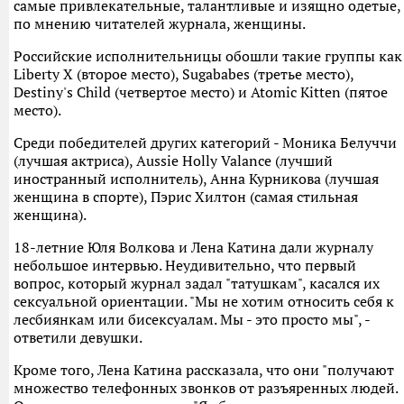
самые привлекательные, талантливые и изящно одетые,
по мнению читателей журнала, женщины.
Российские исполнительницы обошли такие группы как
Liberty X (второе место), Sugababes (третье место),
Destiny's Child (четвертое место) и Atomic Kitten (пятое
место).
Среди победителей других категорий - Моника Белуччи
(лучшая актриса), Aussie Holly Valance (лучший
иностранный исполнитель), Анна Курникова (лучшая
женщина в спорте), Пэрис Хилтон (самая стильная
женщина).
18-летние Юля Волкова и Лена Катина дали журналу
небольшое интервью. Неудивительно, что первый
вопрос, который журнал задал "татушкам", касался их
сексуальной ориентации. "Мы не хотим относить себя к
лесбиянкам или бисексуалам. Мы - это просто мы", -
ответили девушки.
Кроме того, Лена Катина рассказала, что они "получают
множество телефонных звонков от разъяренных людей.