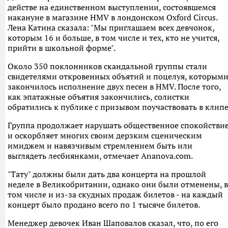
действе на единственном выступлении, состоявшемся
накануне в магазине HMV в лондонском Oxford Circus.
Лена Катина сказала: "Мы приглашаем всех девчонок,
которым 16 и больше, в том числе и тех, кто не учится,
прийти в школьной форме".
Около 350 поклонников скандальной группы стали
свидетелями откровенных объятий и поцелуя, которым
закончилось исполнение двух песен в HMV. После того,
как эпатажные объятия закончились, солистки
обратились к публике с призывом поучаствовать в клипе
Группа продолжает нарушать общественное спокойстви
и оскорбляет многих своим дерзким сценическим
имиджем и навязчивым стремлением быть или
выглядеть лесбиянками, отмечает Ananova.com.
"Тату" должны были дать два концерта на прошлой
неделе в Великобритании, однако они были отменены, в
том числе и из-за скудных продаж билетов - на каждый
концерт было продано всего по 1 тысяче билетов.
Менеджер девочек Иван Шаповалов сказал, что, по его