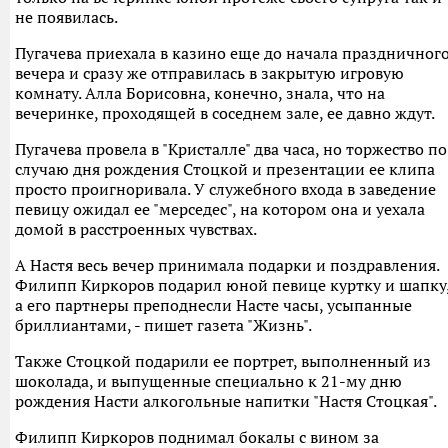
не появилась.
Пугачева приехала в казино еще до начала праздничног
вечера и сразу же отправилась в закрытую игровую
комнату. Алла Борисовна, конечно, знала, что на
вечеринке, проходящей в соседнем зале, ее давно ждут.
Пугачева провела в "Кристалле" два часа, но торжество по
случаю дня рождения Стоцкой и презентации ее клипа
просто проигноривала. У служебного входа в заведение
певицу ожидал ее "мерседес", на котором она и уехала
домой в расстроенных чувствах.
А Настя весь вечер принимала подарки и поздравления.
Филипп Киркоров подарил юной певице куртку и шапку
а его партнеры преподнесли Насте часы, усыпанные
бриллиантами, - пишет газета "Жизнь".
Также Стоцкой подарили ее портрет, выполненный из
шоколада, и выпущенные специально к 21-му дню
рождения Насти алкогольные напитки "Настя Стоцкая".
Филипп Киркоров поднимал бокалы с вином за