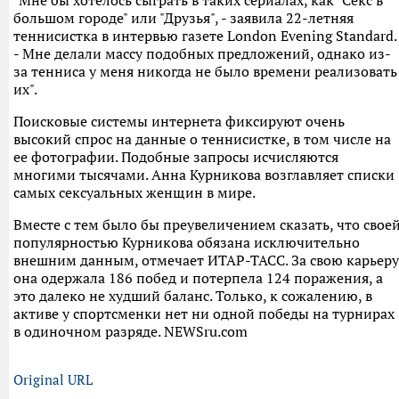
"Мне бы хотелось сыграть в таких сериалах, как "Секс в
большом городе" или "Друзья", - заявила 22-летняя
теннисистка в интервью газете London Evening Standard.
- Мне делали массу подобных предложений, однако из-
за тенниса у меня никогда не было времени реализовать
их".
Поисковые системы интернета фиксируют очень
высокий спрос на данные о теннисистке, в том числе на
ее фотографии. Подобные запросы исчисляются
многими тысячами. Анна Курникова возглавляет списки
самых сексуальных женщин в мире.
Вместе с тем было бы преувеличением сказать, что свое
популярностью Курникова обязана исключительно
внешним данным, отмечает ИТАР-ТАСС. За свою карьеру
она одержала 186 побед и потерпела 124 поражения, а
это далеко не худший баланс. Только, к сожалению, в
активе у спортсменки нет ни одной победы на турнирах
в одиночном разряде. NEWSru.com
Original URL